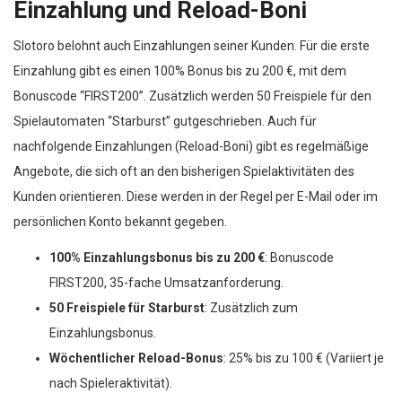
Einzahlung und Reload-Boni
Slotoro belohnt auch Einzahlungen seiner Kunden. Für die erste
Einzahlung gibt es einen 100% Bonus bis zu 200 €, mit dem
Bonuscode “FIRST200”. Zusätzlich werden 50 Freispiele für den
Spielautomaten “Starburst” gutgeschrieben. Auch für
nachfolgende Einzahlungen (Reload-Boni) gibt es regelmäßige
Angebote, die sich oft an den bisherigen Spielaktivitäten des
Kunden orientieren. Diese werden in der Regel per E-Mail oder im
persönlichen Konto bekannt gegeben.
100% Einzahlungsbonus bis zu 200 €
: Bonuscode
FIRST200, 35-fache Umsatzanforderung.
50 Freispiele für Starburst
: Zusätzlich zum
Einzahlungsbonus.
Wöchentlicher Reload-Bonus
: 25% bis zu 100 € (Variiert je
nach Spieleraktivität).