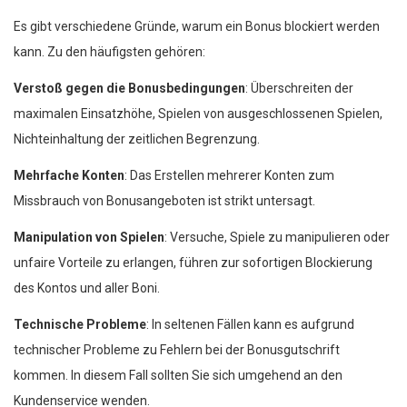
Es gibt verschiedene Gründe, warum ein Bonus blockiert werden
kann. Zu den häufigsten gehören:
Verstoß gegen die Bonusbedingungen
: Überschreiten der
maximalen Einsatzhöhe, Spielen von ausgeschlossenen Spielen,
Nichteinhaltung der zeitlichen Begrenzung.
Mehrfache Konten
: Das Erstellen mehrerer Konten zum
Missbrauch von Bonusangeboten ist strikt untersagt.
Manipulation von Spielen
: Versuche, Spiele zu manipulieren oder
unfaire Vorteile zu erlangen, führen zur sofortigen Blockierung
des Kontos und aller Boni.
Technische Probleme
: In seltenen Fällen kann es aufgrund
technischer Probleme zu Fehlern bei der Bonusgutschrift
kommen. In diesem Fall sollten Sie sich umgehend an den
Kundenservice wenden.