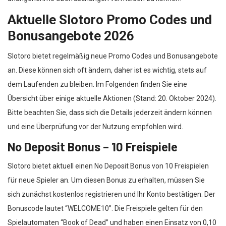
Aktuelle Slotoro Promo Codes und
Bonusangebote 2026
Slotoro bietet regelmäßig neue Promo Codes und Bonusangebote
an. Diese können sich oft ändern, daher ist es wichtig, stets auf
dem Laufenden zu bleiben. Im Folgenden finden Sie eine
Übersicht über einige aktuelle Aktionen (Stand: 20. Oktober 2024).
Bitte beachten Sie, dass sich die Details jederzeit ändern können
und eine Überprüfung vor der Nutzung empfohlen wird.
No Deposit Bonus – 10 Freispiele
Slotoro bietet aktuell einen No Deposit Bonus von 10 Freispielen
für neue Spieler an. Um diesen Bonus zu erhalten, müssen Sie
sich zunächst kostenlos registrieren und Ihr Konto bestätigen. Der
Bonuscode lautet “WELCOME10”. Die Freispiele gelten für den
Spielautomaten “Book of Dead” und haben einen Einsatz von 0,10