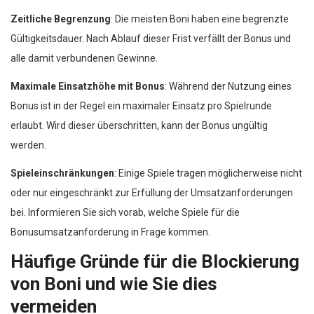
Zeitliche Begrenzung
: Die meisten Boni haben eine begrenzte
Gültigkeitsdauer. Nach Ablauf dieser Frist verfällt der Bonus und
alle damit verbundenen Gewinne.
Maximale Einsatzhöhe mit Bonus
: Während der Nutzung eines
Bonus ist in der Regel ein maximaler Einsatz pro Spielrunde
erlaubt. Wird dieser überschritten, kann der Bonus ungültig
werden.
Spieleinschränkungen
: Einige Spiele tragen möglicherweise nicht
oder nur eingeschränkt zur Erfüllung der Umsatzanforderungen
bei. Informieren Sie sich vorab, welche Spiele für die
Bonusumsatzanforderung in Frage kommen.
Häufige Gründe für die Blockierung
von Boni und wie Sie dies
vermeiden