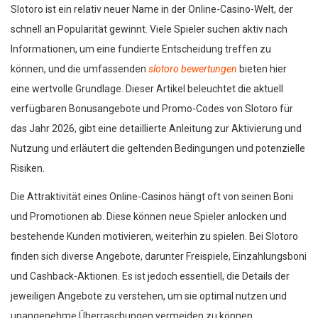
Slotoro ist ein relativ neuer Name in der Online-Casino-Welt, der
schnell an Popularität gewinnt. Viele Spieler suchen aktiv nach
Informationen, um eine fundierte Entscheidung treffen zu
können, und die umfassenden
slotoro bewertungen
bieten hier
eine wertvolle Grundlage. Dieser Artikel beleuchtet die aktuell
verfügbaren Bonusangebote und Promo-Codes von Slotoro für
das Jahr 2026, gibt eine detaillierte Anleitung zur Aktivierung und
Nutzung und erläutert die geltenden Bedingungen und potenzielle
Risiken.
Die Attraktivität eines Online-Casinos hängt oft von seinen Boni
und Promotionen ab. Diese können neue Spieler anlocken und
bestehende Kunden motivieren, weiterhin zu spielen. Bei Slotoro
finden sich diverse Angebote, darunter Freispiele, Einzahlungsboni
und Cashback-Aktionen. Es ist jedoch essentiell, die Details der
jeweiligen Angebote zu verstehen, um sie optimal nutzen und
unangenehme Überraschungen vermeiden zu können.