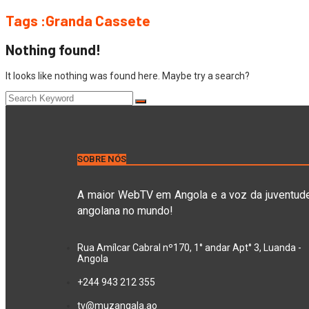
Tags :Granda Cassete
Nothing found!
It looks like nothing was found here. Maybe try a search?
SOBRE NÓS
A maior WebTV em Angola e a voz da juventud
angolana no mundo!
Rua Amílcar Cabral nº170, 1° andar Apt° 3, Luanda -
Angola
+244 943 212 355
tv@muzangala.ao