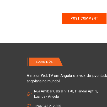
SOBRE NÓS
A maior WebTV em Angola e a voz da juventud
angolana no mundo!
Rua Amílcar Cabral nº170, 1° andar Apt° 3,
Luanda - Angola
+244 943 212 355