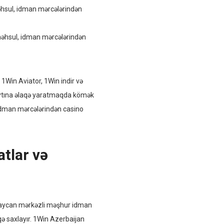
əhsul, idman mərcələrindən
məhsul, idman mərcələrindən
Win Aviator, 1Win indir və
saytına əlaqə yaratmaqda kömək
idman mərcələrindən casino
tlar və
rbaycan mərkəzli məşhur idman
aqə saxlayır. 1Win Azerbaijan