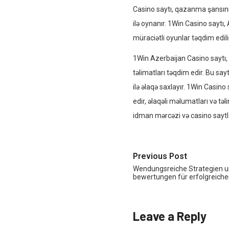
Casino saytı, qazanma şansını 
ilə oynanır. 1Win Casino saytı
müraciətli oyunlar təqdim edilir
1Win Azerbaijan Casino saytı, 
təlimatları təqdim edir. Bu sa
ilə əlaqə saxlayır. 1Win Casin
edir, əlaqəli məlumatları və təl
idman mərcəzi və casino saytla
Previous Post
Wendungsreiche Strategien u
bewertungen für erfolgreich
Leave a Reply