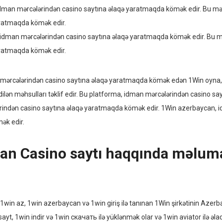
 idman mərcələrindən casino saytına əlaqə yaratmaqda kömək edir. Bu m
aratmaqda kömək edir.
 idman mərcələrindən casino saytına əlaqə yaratmaqda kömək edir. Bu 
aratmaqda kömək edir.
mərcələrindən casino saytına əlaqə yaratmaqda kömək edən 1Win oyna, 1
dilən məhsulları təklif edir. Bu platforma, idman mərcələrindən casino 
lərindən casino saytına əlaqə yaratmaqda kömək edir. 1Win azerbaycan, 
ək edir.
an Casino saytı haqqında məluma
 1win az, 1win azerbaycan və 1win giriş ilə tanınan 1Win şirkətinin Aze
sayt, 1win indir və 1win скачать ilə yüklənmək olar və 1win aviator ilə əl