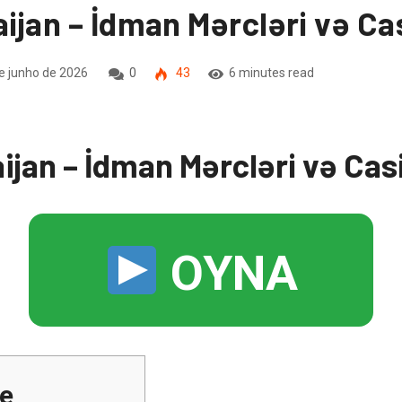
ijan – İdman Mərcləri və Ca
e junho de 2026
0
43
6 minutes read
ijan – İdman Mərcləri və Cas
OYNA
е