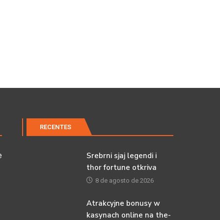
RECENTES
e
Srebrni sjaj legendi i
thor fortune otkriva
8 de agosto de 2026
Atrakcyjne bonusy w
kasynach online na the-