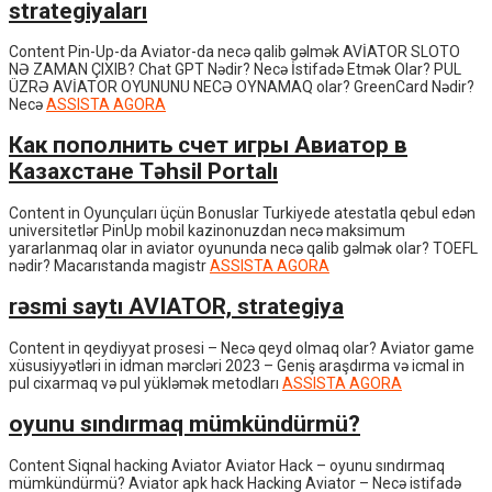
strategiyaları
Content Pin-Up-da Aviator-da necə qalib gəlmək AVİATOR SLOTO
NƏ ZAMAN ÇIXIB? Chat GPT Nədir? Necə İstifadə Etmək Olar? PUL
ÜZRƏ AVİATOR OYUNUNU NECƏ OYNAMAQ olar? GreenCard Nədir?
Necə
ASSISTA AGORA
Как пополнить счет игры Авиатор в
Казахстане Təhsil Portalı
Content in Oyunçuları üçün Bonuslar Turkiyede atestatla qebul edən
universitetlər PinUp mobil kazinonuzdan necə maksimum
yararlanmaq olar in aviator oyununda necə qalib gəlmək olar? TOEFL
nədir? Macarıstanda magistr
ASSISTA AGORA
rəsmi saytı AVIATOR, strategiya
Content in qeydiyyat prosesi – Necə qeyd olmaq olar? Aviator game
xüsusiyyətləri in idman mərcləri 2023 – Geniş araşdırma və icmal in
pul cixarmaq və pul yükləmək metodları
ASSISTA AGORA
oyunu sındırmaq mümkündürmü?
Content Siqnal hacking Aviator Aviator Hack – oyunu sındırmaq
mümkündürmü? Aviator apk hack Hacking Aviator – Necə istifadə