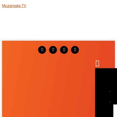
Muzangala TV