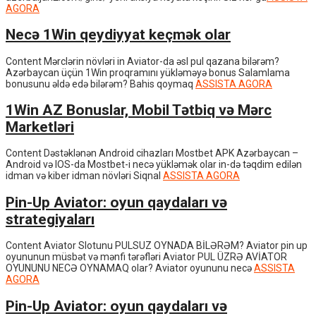
AGORA
Necə 1Win qeydiyyat keçmək olar
Content Mərclərin növləri in Aviator-da əsl pul qazana bilərəm?
Azərbaycan üçün 1Win proqramını yükləməyə bonus Salamlama
bonusunu əldə edə bilərəm? Bahis qoymaq
ASSISTA AGORA
1Win AZ Bonuslar, Mobil Tətbiq və Mərc
Marketləri
Content Dəstəklənən Android cihazları Mostbet APK Azərbaycan –
Android və IOS-da Mostbet-i necə yükləmək olar in-də təqdim edilən
idman və kiber idman növləri Siqnal
ASSISTA AGORA
Pin-Up Aviator: oyun qaydaları və
strategiyaları
Content Aviator Slotunu PULSUZ OYNADA BİLƏRƏM? Aviator pin up
oyununun müsbət və mənfi tərəfləri Aviator PUL ÜZRƏ AVİATOR
OYUNUNU NECƏ OYNAMAQ olar? Aviator oyununu necə
ASSISTA
AGORA
Pin-Up Aviator: oyun qaydaları və