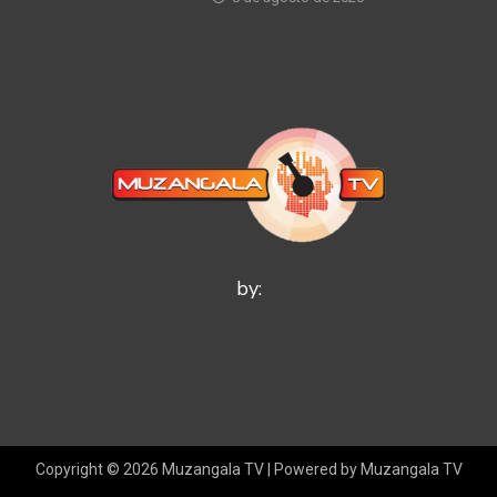
by:
Copyright © 2026 Muzangala TV | Powered by Muzangala TV