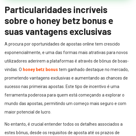
Particularidades incríveis
sobre o honey betz bonus e
suas vantagens exclusivas
A procura por oportunidades de apostas online tem crescido
exponencialmente, e uma das formas mais atrativas para novos
utilizadores aderirem a plataformas é através de bônus de boas-
vindas. O
honey betz bonus
tem ganhado destaque no mercado,
prometendo vantagens exclusivas e aumentando as chances de
sucesso nas primeiras apostas. Este tipo de incentivo é uma
ferramenta poderosa para quem está começando a explorar o
mundo das apostas, permitindo um começo mais seguro e com
maior potencial de lucro.
No entanto, é crucial entender todos os detalhes associados a
estes bônus, desde os requisitos de aposta até os prazos de