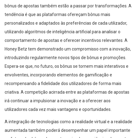
bônus de apostas também estão a passar por transformações. A
tendência é que as plataformas ofereçam bônus mais
personalizados e adaptados às preferências de cada utilizador,
utilizando algoritmos de inteligência artificial para analisar o
comportamento de apostas e oferecer incentivos relevantes. A
Honey Betz tem demonstrado um compromisso com a inovação,
introduzindo regularmente novos tipos de bônus e promoções.
Espera-se que, no futuro, os bônus se tornem mais interativos e
envolventes, incorporando elementos de gamificação e
recompensando a fidelidade dos utilizadores de forma mais
criativa. A competição acirrada entre as plataformas de apostas
irá continuar a impulsionar a inovação e a oferecer aos
utilizadores cada vez mais vantagens e oportunidades.
A integração de tecnologias como a realidade virtual e a realidade
aumentada também poderá desempenhar um papel importante