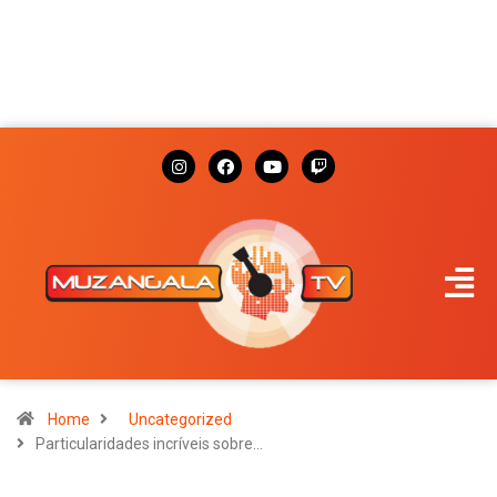
Home
Uncategorized
Particularidades incríveis sobre…