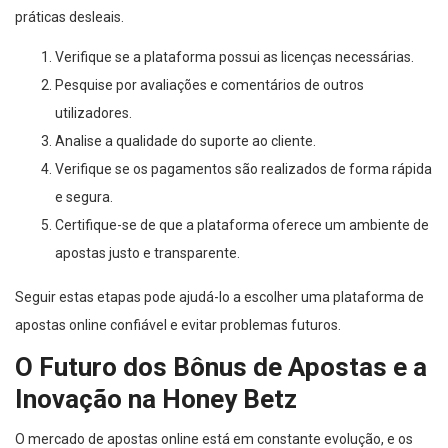
práticas desleais.
Verifique se a plataforma possui as licenças necessárias.
Pesquise por avaliações e comentários de outros
utilizadores.
Analise a qualidade do suporte ao cliente.
Verifique se os pagamentos são realizados de forma rápida
e segura.
Certifique-se de que a plataforma oferece um ambiente de
apostas justo e transparente.
Seguir estas etapas pode ajudá-lo a escolher uma plataforma de
apostas online confiável e evitar problemas futuros.
O Futuro dos Bônus de Apostas e a
Inovação na Honey Betz
O mercado de apostas online está em constante evolução, e os