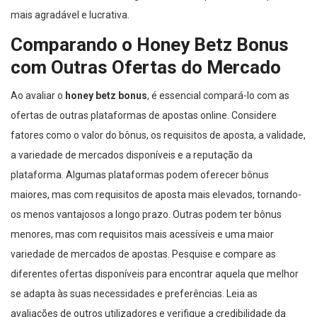
mais agradável e lucrativa.
Comparando o Honey Betz Bonus
com Outras Ofertas do Mercado
Ao avaliar o
honey betz bonus
, é essencial compará-lo com as
ofertas de outras plataformas de apostas online. Considere
fatores como o valor do bônus, os requisitos de aposta, a validade,
a variedade de mercados disponíveis e a reputação da
plataforma. Algumas plataformas podem oferecer bônus
maiores, mas com requisitos de aposta mais elevados, tornando-
os menos vantajosos a longo prazo. Outras podem ter bônus
menores, mas com requisitos mais acessíveis e uma maior
variedade de mercados de apostas. Pesquise e compare as
diferentes ofertas disponíveis para encontrar aquela que melhor
se adapta às suas necessidades e preferências. Leia as
avaliações de outros utilizadores e verifique a credibilidade da