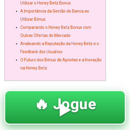
Utilizar o Honey Betz Bonus
A Importância da Gestão de Banca ao
Utilizar Bônus
Comparando o Honey Betz Bonus com
Outras Ofertas do Mercado
Analisando a Reputação da Honey Betz e o
Feedback dos Usuários
O Futuro dos Bônus de Apostas e a Inovação
na Honey Betz
🔥 Jogue
▶️