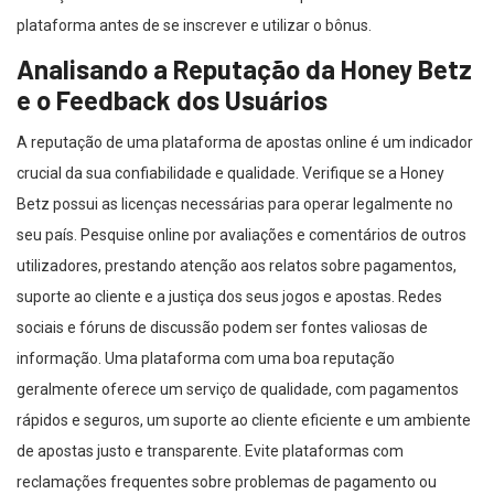
plataforma antes de se inscrever e utilizar o bônus.
Analisando a Reputação da Honey Betz
e o Feedback dos Usuários
A reputação de uma plataforma de apostas online é um indicador
crucial da sua confiabilidade e qualidade. Verifique se a Honey
Betz possui as licenças necessárias para operar legalmente no
seu país. Pesquise online por avaliações e comentários de outros
utilizadores, prestando atenção aos relatos sobre pagamentos,
suporte ao cliente e a justiça dos seus jogos e apostas. Redes
sociais e fóruns de discussão podem ser fontes valiosas de
informação. Uma plataforma com uma boa reputação
geralmente oferece um serviço de qualidade, com pagamentos
rápidos e seguros, um suporte ao cliente eficiente e um ambiente
de apostas justo e transparente. Evite plataformas com
reclamações frequentes sobre problemas de pagamento ou