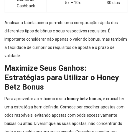
5x – 10x
30 dias
Cashback
Analisar a tabela acima permite uma comparação rápida dos
diferentes tipos de bônus e seus respectivos requisitos. É
importante considerar não apenas o valor do bônus, mas também
a facilidade de cumprir os requisitos de aposta e o prazo de
validade.
Maximize Seus Ganhos:
Estratégias para Utilizar o Honey
Betz Bonus
Para aproveitar ao máximo o seu
honey betz bonus
, é crucial ter
uma estratégia bem definida. Comece por escolher apostas com
odds razoáveis, evitando apostas com odds excessivamente
baixas ou altas. Diversifique as suas apostas, não concentrando
todo o seu saldo em um único evento. Considere apostar em