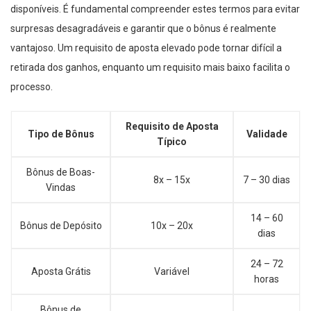
disponíveis. É fundamental compreender estes termos para evitar
surpresas desagradáveis e garantir que o bônus é realmente
vantajoso. Um requisito de aposta elevado pode tornar difícil a
retirada dos ganhos, enquanto um requisito mais baixo facilita o
processo.
Requisito de Aposta
Tipo de Bônus
Validade
Típico
Bônus de Boas-
8x – 15x
7 – 30 dias
Vindas
14 – 60
Bônus de Depósito
10x – 20x
dias
24 – 72
Aposta Grátis
Variável
horas
Bônus de