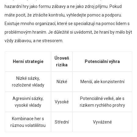
hazardní hry jako formu zábavy a ne jako zdroj příjmu. Pokud
máte pocit, že ztrácíte kontrolu, vyhledejte pomoc a podporu.
Existuje mnoho organizací, které se specializují na pomoc lidem s
problémovým hraním. Je důležité si uvědomit, že hraní by mělo být
vždy zábavou, a ne stresorem.
Úroveň
Herní strategie
Potenciální výhra
rizika
Nízké sázky,
Nízké
Menší, ale konzistentní
rozložené vklady
Agresivní sázky,
Potenciálně velké, ale s
Vysoké
vysoké vklady
rizikem rychlého prohry
Kombinace her s
Střední
Vyvážené
různou volatililitou