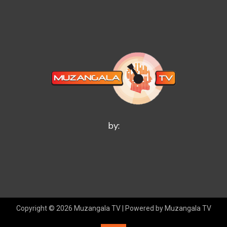
by:
Copyright © 2026 Muzangala TV | Powered by Muzangala TV