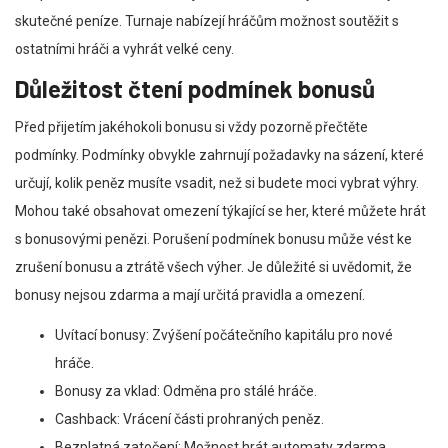
skutečné peníze. Turnaje nabízejí hráčům možnost soutěžit s
ostatními hráči a vyhrát velké ceny.
Důležitost čtení podmínek bonusů
Před přijetím jakéhokoli bonusu si vždy pozorně přečtěte
podmínky. Podmínky obvykle zahrnují požadavky na sázení, které
určují, kolik peněz musíte vsadit, než si budete moci vybrat výhry.
Mohou také obsahovat omezení týkající se her, které můžete hrát
s bonusovými penězi. Porušení podmínek bonusu může vést ke
zrušení bonusu a ztrátě všech výher. Je důležité si uvědomit, že
bonusy nejsou zdarma a mají určitá pravidla a omezení.
Uvítací bonusy: Zvýšení počátečního kapitálu pro nové
hráče.
Bonusy za vklad: Odměna pro stálé hráče.
Cashback: Vrácení části prohraných peněz.
Bezplatná zatočení: Možnost hrát automaty zdarma.