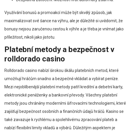
Využívání bonusů a promoakcí může být skvělý způsob, jak
maximalizovat své šance na výhru, ale je důležité si uvědomit, že
bonusy nejsou zaručenou cestou k výhře a je třeba je vnímat jako
příležitost, nikoli jako jistotu.
Platební metody a bezpečnost v
rolldorado casino
Rolldorado casino nabízí širokou škálu platebních metod, které
umožňují hráčům snadno a bezpečně vkládat a vybírat peníze.
Mezi nejoblíbenější platební metody patří kreditní a debetní karty,
elektronické peněženky a bankovní převody. Všechny platební
metody jsou chráněny moderními šifrovacími technologiemi, které
zajišťují bezpečnost osobních a finančních údajů hráčů. Kasino se
také zavazuje k rychlému a spolehlivému zpracování plateb a
nabízí flexibilní limity vkladů a výběrů. Důležitým aspektem je