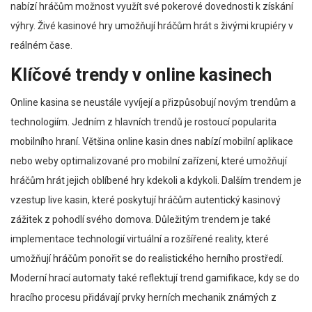
nabízí hráčům možnost využít své pokerové dovednosti k získání
výhry. Živé kasinové hry umožňují hráčům hrát s živými krupiéry v
reálném čase.
Klíčové trendy v online kasinech
Online kasina se neustále vyvíjejí a přizpůsobují novým trendům a
technologiím. Jedním z hlavních trendů je rostoucí popularita
mobilního hraní. Většina online kasin dnes nabízí mobilní aplikace
nebo weby optimalizované pro mobilní zařízení, které umožňují
hráčům hrát jejich oblíbené hry kdekoli a kdykoli. Dalším trendem je
vzestup live kasin, které poskytují hráčům autentický kasinový
zážitek z pohodlí svého domova. Důležitým trendem je také
implementace technologií virtuální a rozšířené reality, které
umožňují hráčům ponořit se do realistického herního prostředí.
Moderní hrací automaty také reflektují trend gamifikace, kdy se do
hracího procesu přidávají prvky herních mechanik známých z