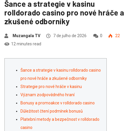
Šance a strategie v kasinu
rolldorado casino pro nové hráče a
zkušené odborníky
Muzangala TV
7 de julho de 2026
0
22
12 minutes read
Šance a strategie v kasinu rolldorado casino
pro nové hráče a zkušené odborníky
Strategie pro nové hráče v kasinu
Význam zodpovědného hraní
Bonusy a promoakce v rolldorado casino
Důležitost čtení podmínek bonusů
Platební metody a bezpečnost v rolldorado
casino