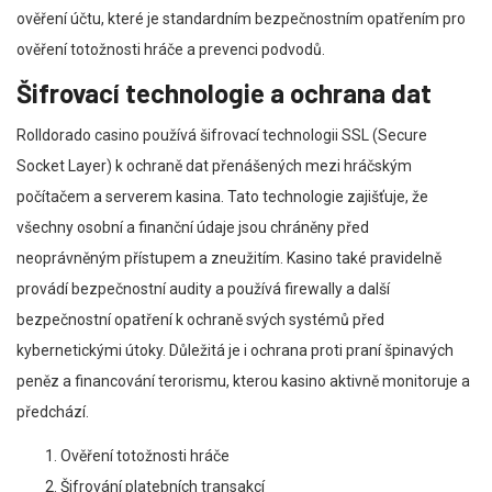
ověření účtu, které je standardním bezpečnostním opatřením pro
ověření totožnosti hráče a prevenci podvodů.
Šifrovací technologie a ochrana dat
Rolldorado casino používá šifrovací technologii SSL (Secure
Socket Layer) k ochraně dat přenášených mezi hráčským
počítačem a serverem kasina. Tato technologie zajišťuje, že
všechny osobní a finanční údaje jsou chráněny před
neoprávněným přístupem a zneužitím. Kasino také pravidelně
provádí bezpečnostní audity a používá firewally a další
bezpečnostní opatření k ochraně svých systémů před
kybernetickými útoky. Důležitá je i ochrana proti praní špinavých
peněz a financování terorismu, kterou kasino aktivně monitoruje a
předchází.
Ověření totožnosti hráče
Šifrování platebních transakcí