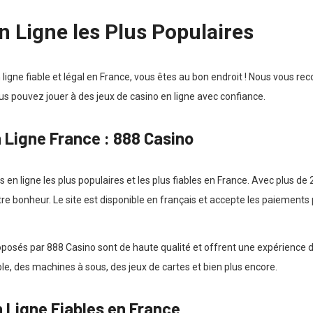
n Ligne les Plus Populaires
 ligne fiable et légal en France, vous êtes au bon endroit ! Nous vous 
us pouvez jouer à des jeux de casino en ligne avec confiance.
n Ligne France : 888 Casino
 en ligne les plus populaires et les plus fiables en France. Avec plus de 
e bonheur. Le site est disponible en français et accepte les paiements p
roposés par 888 Casino sont de haute qualité et offrent une expérience d
le, des machines à sous, des jeux de cartes et bien plus encore.
 Ligne Fiables en France