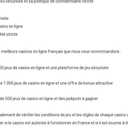
u sécurisée et sa politique de confidentialité stricte.
risée
sino en ligne
ité stricte
s meilleurs casinos en ligne français que nous vous recommandons :
00 jeux de casino en ligne et une plateforme de jeu sécurisée
e 1 000 jeux de casino en ligne et une offre de bonus attractive
de 500 jeux de casino en ligne et des jackpots à gagner
nt de vérifier les conditions de jeu et les règles de chaque casino ava
r si le casino est autorisé à fonctionner en France et si il est soumis à