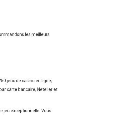
recommandons les meilleurs
250 jeux de casino en ligne,
ar carte bancaire, Neteller et
e jeu exceptionnelle. Vous