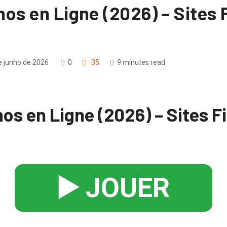
nos en Ligne (2026) – Sites 
 junho de 2026
0
35
9 minutes read
os en Ligne (2026) – Sites F
▶️ JOUER