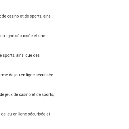
 de casino et de sports, ainsi
 en ligne sécurisée et une
 sports, ainsi que des
forme de jeu en ligne sécurisée
de jeux de casino et de sports,
 de jeu en ligne sécurisée et