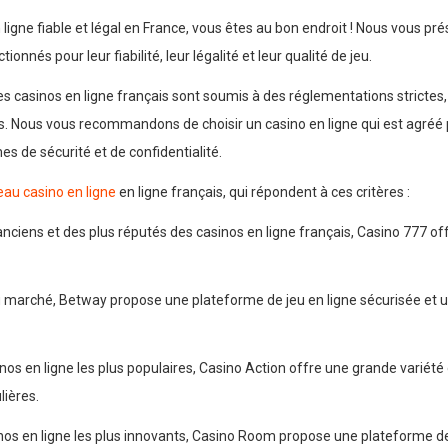
ligne fiable et légal en France, vous êtes au bon endroit ! Nous vous pr
ionnés pour leur fiabilité, leur légalité et leur qualité de jeu.
es casinos en ligne français sont soumis à des réglementations strictes, p
. Nous vous recommandons de choisir un casino en ligne qui est agréé pa
es de sécurité et de confidentialité.
au casino en ligne
en ligne français, qui répondent à ces critères :
anciens et des plus réputés des casinos en ligne français, Casino 777 of
 marché, Betway propose une plateforme de jeu en ligne sécurisée et u
nos en ligne les plus populaires, Casino Action offre une grande variété 
lières.
os en ligne les plus innovants, Casino Room propose une plateforme de 