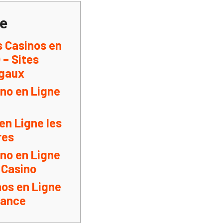
е
s Casinos en
 – Sites
égaux
ino en Ligne
en Ligne les
res
ino en Ligne
 Casino
nos en Ligne
rance