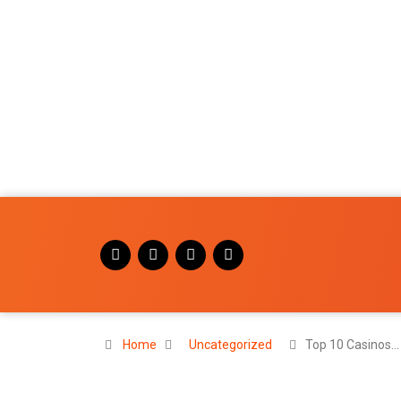
Home
Uncategorized
Top 10 Casinos…