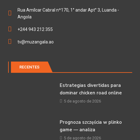
Rua Amílcar Cabral nº170, 1° andar Apt° 3, Luanda -
Angola
+244 943 212 355
tv@muzangala.ao
RECENTES
Estrategias divertidas para
dominar chicken road online
5 de agosto de 2026
Prognoza szczęścia w plinko
game — analiza
5 de agosto de 2026