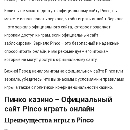
Если вы не можете доступ к официальному сайту Pinco, вы
можете использовать зеркало, чтобы играть онлайн. Зеркало
– это зеркало официального сайта, которое позволяет
игрокам доступ к играм, если официальный сайт
заблокирован. Зеркало Pinco – это безопасный и надежный
способ играть онлайн, и мы рекомендуем его игрокам,
которые не могут доступ к официальному сайту.
Важно! Перед началом игры на официальном сайте Pinco или
зеркале, убедитесь, что вы знакомы с условиями и правилами
игры, а также с политикой конфиденциальности казино.
Пинко казино – Официальный
сайт Pinco играть онлайн
Преимущества игры в Pinco