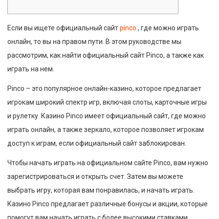
Если вы ищете официальный сайт
pinco
, где можно играть
онлайн, то вы на правом пути. В этом руководстве мы
рассмотрим, как найти официальный сайт Pinco, а также как
играть на нем.
Pinco – это популярное онлайн-казино, которое предлагает
игрокам широкий спектр игр, включая слоты, карточные игры
и рулетку. Казино Pinco имеет официальный сайт, где можно
играть онлайн, а также зеркало, которое позволяет игрокам
доступ к играм, если официальный сайт заблокирован.
Чтобы начать играть на официальном сайте Pinco, вам нужно
зарегистрироваться и открыть счет. Затем вы можете
выбрать игру, которая вам понравилась, и начать играть.
Казино Pinco предлагает различные бонусы и акции, которые
помогут вам начать играть с более высокими ставками.