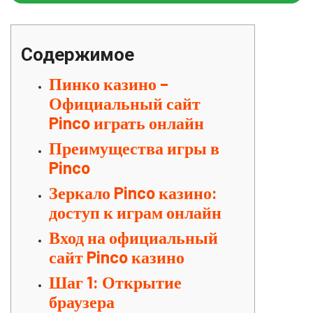
Содержимое
Пинко казино –
Официальный сайт
Pinco играть онлайн
Преимущества игры в
Pinco
Зеркало Pinco казино:
доступ к играм онлайн
Вход на официальный
сайт Pinco казино
Шаг 1: Открытие
браузера