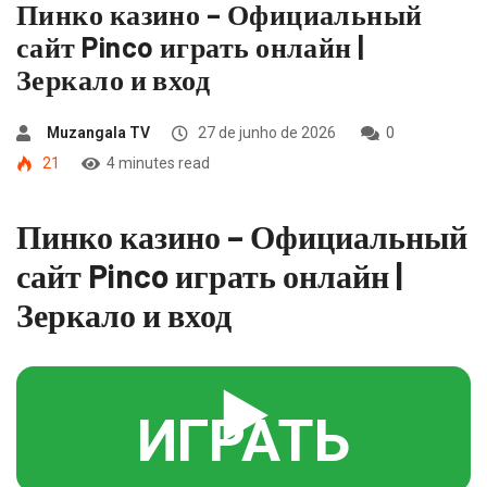
Пинко казино – Официальный
сайт Pinco играть онлайн |
Зеркало и вход
Muzangala TV
27 de junho de 2026
0
21
4 minutes read
Пинко казино – Официальный
сайт Pinco играть онлайн |
Зеркало и вход
▶️
ИГРАТЬ