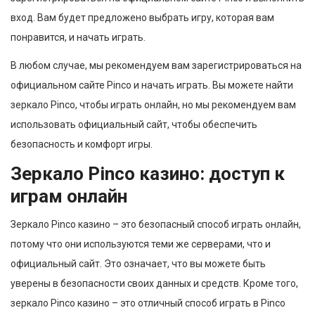
вход. Вам будет предложено выбрать игру, которая вам
понравится, и начать играть.
В любом случае, мы рекомендуем вам зарегистрироваться на
официальном сайте Pinco и начать играть. Вы можете найти
зеркало Pinco, чтобы играть онлайн, но мы рекомендуем вам
использовать официальный сайт, чтобы обеспечить
безопасность и комфорт игры.
Зеркало Pinco казино: доступ к
играм онлайн
Зеркало Pinco казино – это безопасный способ играть онлайн,
потому что они используются теми же серверами, что и
официальный сайт. Это означает, что вы можете быть
уверены в безопасности своих данных и средств. Кроме того,
зеркало Pinco казино – это отличный способ играть в Pinco