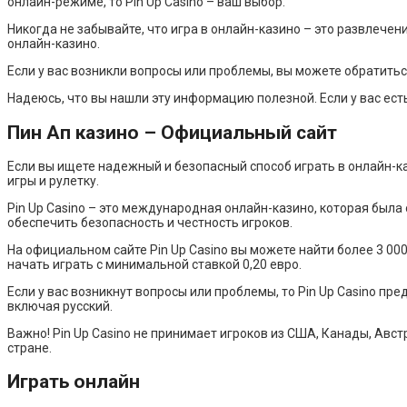
онлайн-режиме, то Pin Up Casino – ваш выбор.
Никогда не забывайте, что игра в онлайн-казино – это развлечени
онлайн-казино.
Если у вас возникли вопросы или проблемы, вы можете обратиться
Надеюсь, что вы нашли эту информацию полезной. Если у вас ест
Пин Ап казино – Официальный сайт
Если вы ищете надежный и безопасный способ играть в онлайн-каз
игры и рулетку.
Pin Up Casino – это международная онлайн-казино, которая была
обеспечить безопасность и честность игроков.
На официальном сайте Pin Up Casino вы можете найти более 3 000 
начать играть с минимальной ставкой 0,20 евро.
Если у вас возникнут вопросы или проблемы, то Pin Up Casino пр
включая русский.
Важно! Pin Up Casino не принимает игроков из США, Канады, Авс
стране.
Играть онлайн