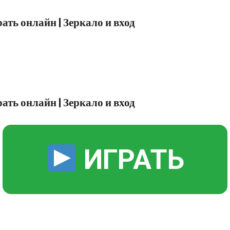
ать онлайн | Зеркало и вход
ать онлайн | Зеркало и вход
ИГРАТЬ