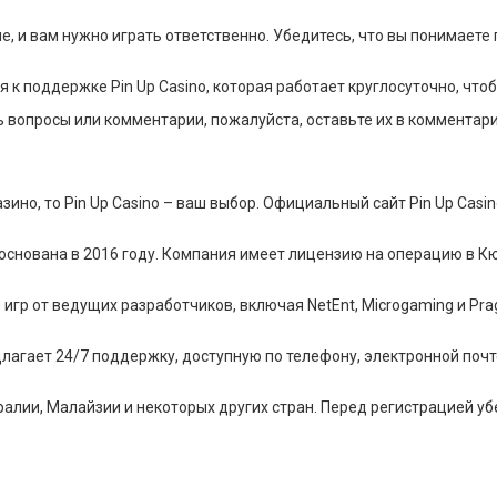
е, и вам нужно играть ответственно. Убедитесь, что вы понимаете 
 к поддержке Pin Up Casino, которая работает круглосуточно, что
ь вопросы или комментарии, пожалуйста, оставьте их в комментари
ино, то Pin Up Casino – ваш выбор. Официальный сайт Pin Up Casi
 основана в 2016 году. Компания имеет лицензию на операцию в К
игр от ведущих разработчиков, включая NetEnt, Microgaming и Pragm
едлагает 24/7 поддержку, доступную по телефону, электронной почт
тралии, Малайзии и некоторых других стран. Перед регистрацией у