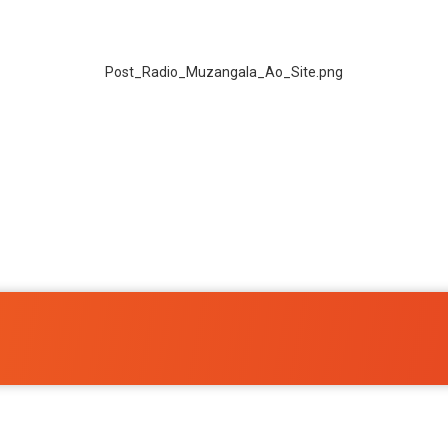
Post_Rádio_Muzangala_