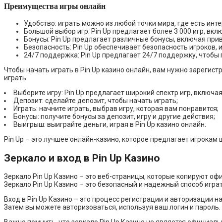
Преимущества игры онлайн
Удобство: играть можно из любой точки мира, где есть инте
Большой выбор игр: Pin Up предлагает более 3 000 игр, вкл
Бонусы: Pin Up предлагает различные бонусы, включая прив
Безопасность: Pin Up обеспечивает безопасность игроков,
24/7 поддержка: Pin Up предлагает 24/7 поддержку, чтобы
Чтобы начать играть в Pin Up казино онлайн, вам нужно зарегист
играть.
Выберите игру: Pin Up предлагает широкий спектр игр, включая
Депозит: сделайте депозит, чтобы начать играть;
Играть: начните играть, выбрав игру, которая вам понравится;
Бонусы: получите бонусы за депозит, игру и другие действия;
Выигрыш: выиграйте деньги, играя в Pin Up казино онлайн.
Pin Up – это лучшее онлайн-казино, которое предлагает игрокам ш
Зеркало и вход в Pin Up Казино
Зеркало Pin Up Казино – это веб-страницы, которые копируют оф
Зеркало Pin Up Казино – это безопасный и надежный способ играт
Вход в Pin Up Казино – это процесс регистрации и авторизации 
Затем вы можете авторизоваться, используя ваш логин и пароль.