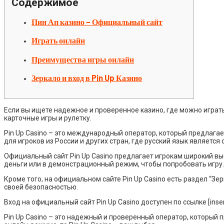
Содержимое
Пин Ап казино – Официальный сайт
Играть онлайн
Преимущества игры онлайн
Зеркало и вход в Pin Up Казино
Если вы ищете надежное и проверенное казино, где можно играть
карточные игры и рулетку.
Pin Up Casino – это международный оператор, который предлагае
для игроков из России и других стран, где русский язык являетс
Официальный сайт Pin Up Casino предлагает игрокам широкий выбо
деньги или в демонстрационный режим, чтобы попробовать игру.
Кроме того, на официальном сайте Pin Up Casino есть раздел “Зе
своей безопасностью.
Вход на официальный сайт Pin Up Casino доступен по ссылке [inse
Pin Up Casino – это надежный и проверенный оператор, который 