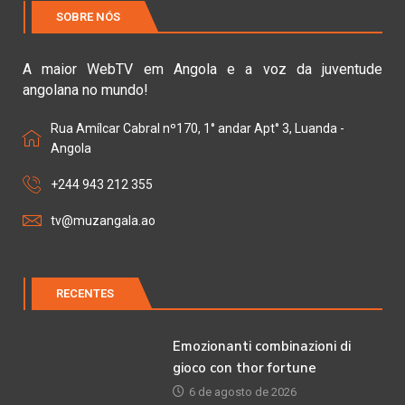
SOBRE NÓS
A maior WebTV em Angola e a voz da juventude
angolana no mundo!
Rua Amílcar Cabral nº170, 1° andar Apt° 3, Luanda -
Angola
+244 943 212 355
tv@muzangala.ao
RECENTES
Emozionanti combinazioni di
gioco con thor fortune
6 de agosto de 2026