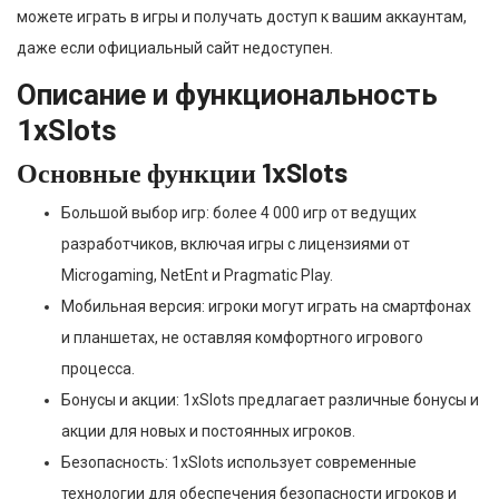
можете играть в игры и получать доступ к вашим аккаунтам,
даже если официальный сайт недоступен.
Описание и функциональность
1xSlots
Основные функции 1xSlots
Большой выбор игр: более 4 000 игр от ведущих
разработчиков, включая игры с лицензиями от
Microgaming, NetEnt и Pragmatic Play.
Мобильная версия: игроки могут играть на смартфонах
и планшетах, не оставляя комфортного игрового
процесса.
Бонусы и акции: 1xSlots предлагает различные бонусы и
акции для новых и постоянных игроков.
Безопасность: 1xSlots использует современные
технологии для обеспечения безопасности игроков и