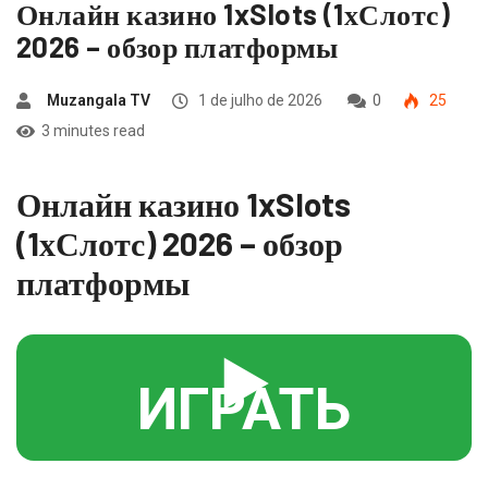
Онлайн казино 1xSlots (1хСлотс)
2026 – обзор платформы
Muzangala TV
1 de julho de 2026
0
25
3 minutes read
Онлайн казино 1xSlots
(1хСлотс) 2026 – обзор
платформы
▶️
ИГРАТЬ