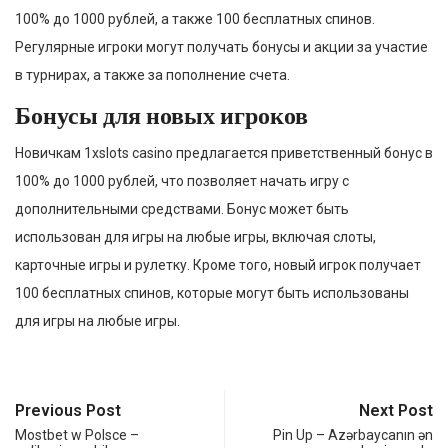
100% до 1000 рублей, а также 100 бесплатных спинов.
Регулярные игроки могут получать бонусы и акции за участие
в турнирах, а также за пополнение счета.
Бонусы для новых игроков
Новичкам 1xslots casino предлагается приветственный бонус в
100% до 1000 рублей, что позволяет начать игру с
дополнительными средствами. Бонус может быть
использован для игры на любые игры, включая слоты,
карточные игры и рулетку. Кроме того, новый игрок получает
100 бесплатных спинов, которые могут быть использованы
для игры на любые игры.
Previous Post
Next Post
Mostbet w Polsce –
Pin Up – Azərbaycanın ən