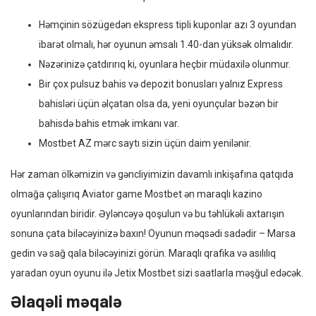
Həmçinin sözügedən ekspress tipli kuponlar azı 3 oyundan
ibarət olmalı, hər oyunun əmsalı 1.40-dan yüksək olmalıdır.
Nəzərinizə çatdırırıq ki, oyunlara heçbir müdaxilə olunmur.
Bir çox pulsuz bahis və depozit bonusları yalnız Express
bahisləri üçün əlçatan olsa da, yeni oyunçular bəzən bir
bahisdə bahis etmək imkanı var.
Mostbet AZ mərc saytı sizin üçün daim yenilənir.
Hər zaman ölkəmizin və gəncliyimizin davamlı inkişafına qatqıda
olmağa çalışırıq Aviator game Mostbet ən maraqlı kazino
oyunlarından biridir. Əyləncəyə qoşulun və bu təhlükəli axtarışın
sonuna çata biləcəyinizə baxın! Oyunun məqsədi sadədir – Marsa
gedin və sağ qala biləcəyinizi görün. Maraqlı qrafika və asılılıq
yaradan oyun oyunu ilə Jetix Mostbet sizi saatlarla məşğul edəcək.
Əlaqəli məqalə