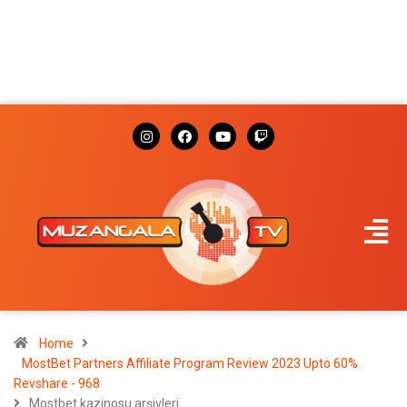
Home
MostBet Partners Affiliate Program Review 2023 Upto 60%
Revshare - 968
Mostbet kazinosu arşivleri