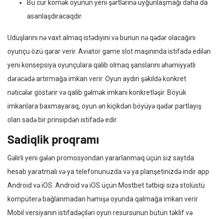
Bu cür kömək oyunun yeni şərtlərinə uyğunlaşmağı daha da
asanlaşdıracaqdır.
Uduşlarını nə vaxt almaq istədiyini və bunun nə qədər olacağını
oyunçu özü qərar verir. Aviator game slot maşınında istifadə edilən
yeni konsepsiya oyunçulara qalib olmaq şanslarını əhəmiyyətli
dərəcədə artırmağa imkan verir. Oyun aydın şəkildə konkret
nəticələr göstərir və qalib gəlmək imkanı konkretləşir. Böyük
imkanlara baxmayaraq, oyun ən kiçikdən böyüyə qədər partlayış
olan sadə bir prinsipdən istifadə edir.
Sadiqlik proqramı
Gəlirli yeni gələn promosyondan yararlanmaq üçün siz saytda
hesab yaratmalı və ya telefonunuzda və ya planşetinizdə indir app
Android və iOS. Android və iOS üçün Mostbet tətbiqi sizə stolüstü
kompüterə bağlanmadan həmişə oyunda qalmağa imkan verir.
Mobil versiyanın istifadəçiləri oyun resursunun bütün təklif və