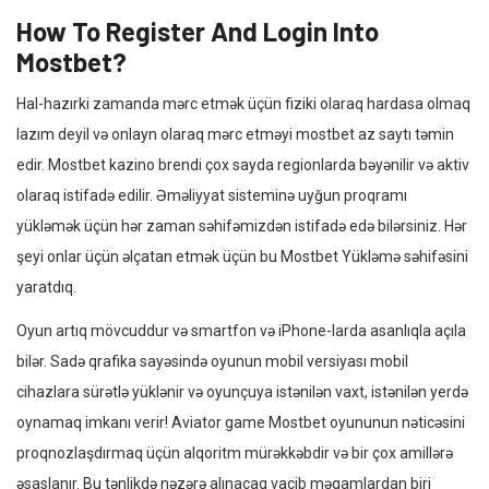
How To Register And Login Into
Mostbet?
Hal-hazırki zamanda mərc etmək üçün fiziki olaraq hardasa olmaq
lazım deyil və onlayn olaraq mərc etməyi mostbet az saytı təmin
edir. Mostbet kazino brendi çox sayda regionlarda bəyənilir və aktiv
olaraq istifadə edilir. Əməliyyat sisteminə uyğun proqramı
yükləmək üçün hər zaman səhifəmizdən istifadə edə bilərsiniz. Hər
şeyi onlar üçün əlçatan etmək üçün bu Mostbet Yükləmə səhifəsini
yaratdıq.
Oyun artıq mövcuddur və smartfon və iPhone-larda asanlıqla açıla
bilər. Sadə qrafika sayəsində oyunun mobil versiyası mobil
cihazlara sürətlə yüklənir və oyunçuya istənilən vaxt, istənilən yerdə
oynamaq imkanı verir! Aviator game Mostbet oyununun nəticəsini
proqnozlaşdırmaq üçün alqoritm mürəkkəbdir və bir çox amillərə
əsaslanır. Bu tənlikdə nəzərə alınacaq vacib məqamlardan biri