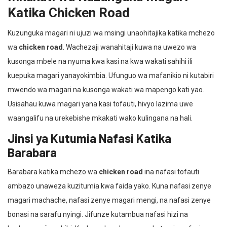
Katika Chicken Road
Kuzunguka magari ni ujuzi wa msingi unaohitajika katika mchezo
wa
chicken road
. Wachezaji wanahitaji kuwa na uwezo wa
kusonga mbele na nyuma kwa kasi na kwa wakati sahihi ili
kuepuka magari yanayokimbia. Ufunguo wa mafanikio ni kutabiri
mwendo wa magari na kusonga wakati wa mapengo kati yao.
Usisahau kuwa magari yana kasi tofauti, hivyo lazima uwe
waangalifu na urekebishe mkakati wako kulingana na hali.
Jinsi ya Kutumia Nafasi Katika
Barabara
Barabara katika mchezo wa
chicken road
ina nafasi tofauti
ambazo unaweza kuzitumia kwa faida yako. Kuna nafasi zenye
magari machache, nafasi zenye magari mengi, na nafasi zenye
bonasi na sarafu nyingi. Jifunze kutambua nafasi hizi na