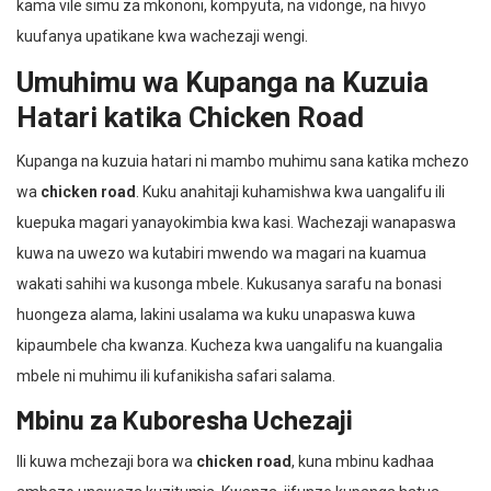
kama vile simu za mkononi, kompyuta, na vidonge, na hivyo
kuufanya upatikane kwa wachezaji wengi.
Umuhimu wa Kupanga na Kuzuia
Hatari katika Chicken Road
Kupanga na kuzuia hatari ni mambo muhimu sana katika mchezo
wa
chicken road
. Kuku anahitaji kuhamishwa kwa uangalifu ili
kuepuka magari yanayokimbia kwa kasi. Wachezaji wanapaswa
kuwa na uwezo wa kutabiri mwendo wa magari na kuamua
wakati sahihi wa kusonga mbele. Kukusanya sarafu na bonasi
huongeza alama, lakini usalama wa kuku unapaswa kuwa
kipaumbele cha kwanza. Kucheza kwa uangalifu na kuangalia
mbele ni muhimu ili kufanikisha safari salama.
Mbinu za Kuboresha Uchezaji
Ili kuwa mchezaji bora wa
chicken road
, kuna mbinu kadhaa