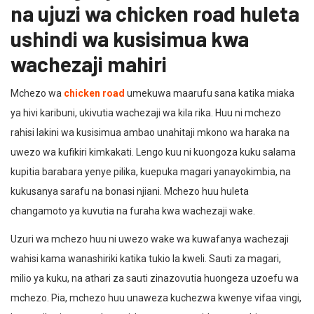
na ujuzi wa chicken road huleta
ushindi wa kusisimua kwa
wachezaji mahiri
Mchezo wa
chicken road
umekuwa maarufu sana katika miaka
ya hivi karibuni, ukivutia wachezaji wa kila rika. Huu ni mchezo
rahisi lakini wa kusisimua ambao unahitaji mkono wa haraka na
uwezo wa kufikiri kimkakati. Lengo kuu ni kuongoza kuku salama
kupitia barabara yenye pilika, kuepuka magari yanayokimbia, na
kukusanya sarafu na bonasi njiani. Mchezo huu huleta
changamoto ya kuvutia na furaha kwa wachezaji wake.
Uzuri wa mchezo huu ni uwezo wake wa kuwafanya wachezaji
wahisi kama wanashiriki katika tukio la kweli. Sauti za magari,
milio ya kuku, na athari za sauti zinazovutia huongeza uzoefu wa
mchezo. Pia, mchezo huu unaweza kuchezwa kwenye vifaa vingi,