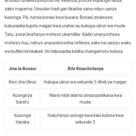
ambazo unaweza kuzitumia. Kwanza, jifunze kupanga hatua
zako mapema. Usisubiri hadi gari likarbie sana ndiyo uanze
kusonga. Pili, tumia bonasi kwa busara. Bonasi zinaweza
kukusaidia kupita magari kwa urahisi au kukupa ulinzi wa muda.
Tatu, zoezi linafanya mchezo ukamilike. Kadiri unavyocheza
mchezo huu, ndivyo unavyoboresha reflexes zako na uwezo wako
wa kufikiri kimkakati. Hii itakusaidia katika changamoto kubwa.
Jina la Bonasi
Kile Kinachofanya
Kioo cha Ulinzi
Hukupa ulinzi wa sekunde 5 dhidi ya magari.
Kuongeza
Mara mbili alama zinazopatikana kwa
Sarafu
muda.
Kusonga
Hukufanya usonge kwa kasi kubwa kwa
Haraka
sekunde 3.