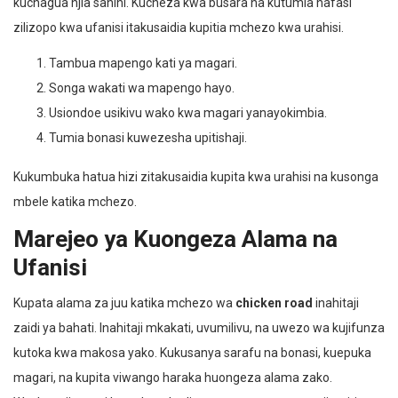
kuchagua njia sahihi. Kucheza kwa busara na kutumia nafasi
zilizopo kwa ufanisi itakusaidia kupitia mchezo kwa urahisi.
Tambua mapengo kati ya magari.
Songa wakati wa mapengo hayo.
Usiondoe usikivu wako kwa magari yanayokimbia.
Tumia bonasi kuwezesha upitishaji.
Kukumbuka hatua hizi zitakusaidia kupita kwa urahisi na kusonga
mbele katika mchezo.
Marejeo ya Kuongeza Alama na
Ufanisi
Kupata alama za juu katika mchezo wa
chicken road
inahitaji
zaidi ya bahati. Inahitaji mkakati, uvumilivu, na uwezo wa kujifunza
kutoka kwa makosa yako. Kukusanya sarafu na bonasi, kuepuka
magari, na kupita viwango haraka huongeza alama zako.