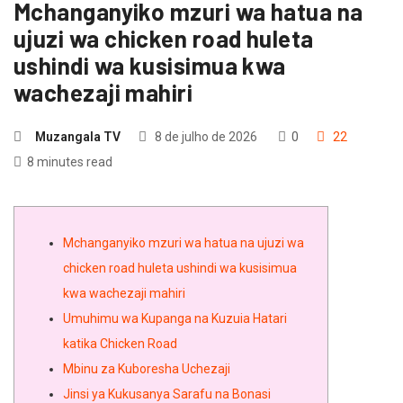
Mchanganyiko mzuri wa hatua na
ujuzi wa chicken road huleta
ushindi wa kusisimua kwa
wachezaji mahiri
Muzangala TV
8 de julho de 2026
0
22
8 minutes read
Mchanganyiko mzuri wa hatua na ujuzi wa
chicken road huleta ushindi wa kusisimua
kwa wachezaji mahiri
Umuhimu wa Kupanga na Kuzuia Hatari
katika Chicken Road
Mbinu za Kuboresha Uchezaji
Jinsi ya Kukusanya Sarafu na Bonasi