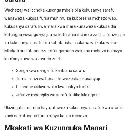
Wachezaji waliochoka kusonga mbele bila kukusanya sarafu
wanaweza kukosa fursa muhimu za kuboresha mchezo wao.
Kukusanya sarafu kwa mara kwa mara kunaweza kukusaidia
kufungua viwango vya juu na kufurahia mchezo zaidi. Jifunze njia
za kukusanya sarafu bila kuhatarisha usalama wa kuku wako.
Mkakati huu utaongeza mfungamano wako na mchezo na hivyo
kuufanya uwe wa kuvutia zaidi.
Songa kwa uangalifu karibu na sarafu.
Tumia ulinzi wa bonasi kuwezesha ukusanyaji.
Usiondoe usikivu wako kwa hali ya trafiki.
Jifunze mpangilio wa sarafu katika kila ngazi.
Ukizingatia mambo haya, utaweza kukusanya sarafu kwa ufanisi
zaidi na kufungua fursa mpya katika mchezo.
Mkakati wa Kuzunguka Magari