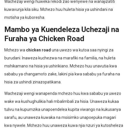
Wachezaji wengi huweka rekodi zao wenyewe na wanajizatiti
kuwavunja kila siku. Mchezo huu huleta hisia ya ushindani na
motisha ya kuboresha.
Mambo ya Kuendeleza Uchezaji na
Furaha ya Chicken Road
Mchezo wa
chicken road
una uwezo wa kutoa saa nyingi za
burudani. Inaweza kuchezwa na marafiki na familia, na huleta
mshikamano na hisia ya ushirikiano. Mchezo huu unavutia kwa
sababu ya changamoto zake, lakini pia kwa sababu ya furaha na
hisia za ushindi zinazopatikana.
Wachezaji wengi wanapenda mchezo huu kwa sababu ya uwezo
wake wa kushughulikia hali mbalimbali za hisia. Unaweza kukaa
tulivu na kupumzika unapoendelea kupita viwango na kukusanya
sarafu, au unaweza kuwaka na msisimko unapoepuka magari
kwa nywele. Mchezo huu unaweza kuwa njia nzuri ya kutosheleza