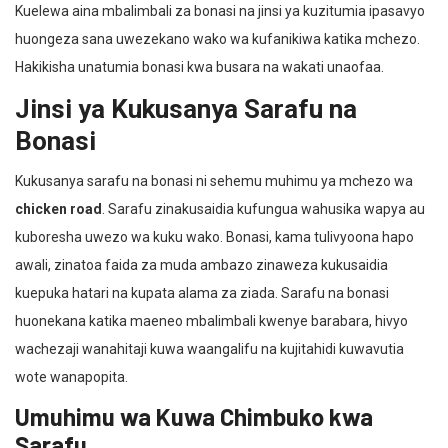
Kuelewa aina mbalimbali za bonasi na jinsi ya kuzitumia ipasavyo
huongeza sana uwezekano wako wa kufanikiwa katika mchezo.
Hakikisha unatumia bonasi kwa busara na wakati unaofaa.
Jinsi ya Kukusanya Sarafu na
Bonasi
Kukusanya sarafu na bonasi ni sehemu muhimu ya mchezo wa
chicken road
. Sarafu zinakusaidia kufungua wahusika wapya au
kuboresha uwezo wa kuku wako. Bonasi, kama tulivyoona hapo
awali, zinatoa faida za muda ambazo zinaweza kukusaidia
kuepuka hatari na kupata alama za ziada. Sarafu na bonasi
huonekana katika maeneo mbalimbali kwenye barabara, hivyo
wachezaji wanahitaji kuwa waangalifu na kujitahidi kuwavutia
wote wanapopita.
Umuhimu wa Kuwa Chimbuko kwa
Sarafu