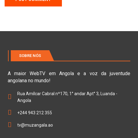
SOBRE NÓS
A maior WebTV em Angola e a voz da juventude
angolana no mundo!
Rua Amílcar Cabral nº170, 1° andar Apt° 3, Luanda -
Angola
+244 943 212 355
tv@muzangala.ao