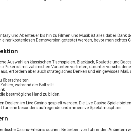
tasy und Abenteuer bis hin zu Filmen und Musik ist alles dabei. Dank
h in einer kostenlosen Demoversion getestet werden, bevor man echtes Ge
fektion
iche Auswahl an klassischen Tischspielen. Blackjack, Roulette und Bac
no Poker ist mit zahlreichen Varianten vertreten, darunter verschiede
aus, erfordern aber auch strategisches Denken und ein gewisses Maß a
u überschreiten.
Zahlen, während der Ball rollt.
ank.
die bestmögliche Hand zu bilden.
 Dealern im Live Casino gespielt werden. Die Live Casino Spiele bieten
rgt für eine besonders aufregende und immersive Spielatmosphäre.
ern
 authentische Casino-Erlebnis suchen. Betrieben von führenden Anbietern 