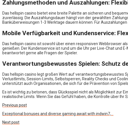
Zahlungsmethoden und Auszahlungen: Flexibil
Das hellspin casino bietet eine breite Palette an sicheren und beque
zuverlässig. Die Auszahlungsdauer hängt von der gewählten Zahlung
Banküberweisungen 1-3 Werktage dauern können. Für Auszahlungen ist i
Mobile Verfügbarkeit und Kundenservice: Flex
Das hellspin casino ist sowohl über einen responsiven Webbrowser als a
genießen. Der Kundenservice ist rund um die Uhr per Live-Chat und E-
beantwortet gerne alle Fragen der Spieler.
Verantwortungsbewusstes Spielen: Schutz de
Das hellspin casino legt großen Wert auf verantwortungsbewusstes Spi
Verlustlimits, Session-Limits, Selbstsperren, Reality Checks und Cool
unterstützt auch Organisationen, die sich für die Prävention von Spiel
Es ist wichtig zu betonen, dass Glücksspiel nicht als Möglichkeit zur 
realistische Limits. Wenn Sie das Gefühl haben, die Kontrolle über Ihr S
Previous post
Exceptional bonuses and diverse gaming await with indwin7,…
Next post