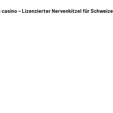
 casino – Lizenzierter Nervenkitzel für Schweize