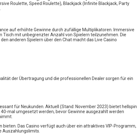
ve Roulette, Speed Roulette), Blackjack (Infinite Blackjack, Party
.
Chance auf erhöhte Gewinne durch zufällige Multiplikatoren. Immersive
nem Tisch mit unbegrenzter Anzahl von Spielern teilzunehmen. Die
d den anderen Spielern über den Chat macht das Live Casino
lität der Übertragung und die professionellen Dealer sorgen für ein
essant für Neukunden. Aktuell (Stand: November 2023) bietet hellspin
uss 40-mal umgesetzt werden, bevor Gewinne ausgezahlt werden
nnimmt.
 bieten. Das Casino verfügt auch über ein attraktives VIP-Programm,
re Auszahlungslimits.