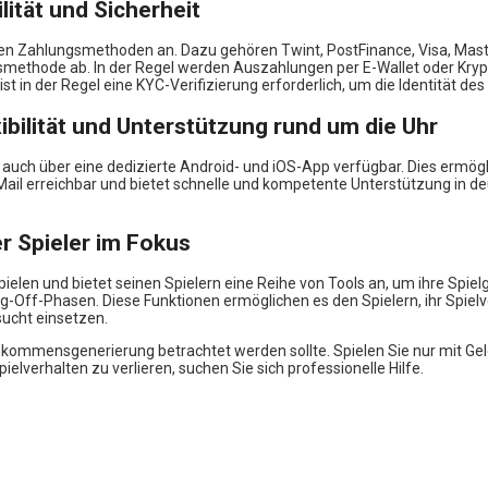
ität und Sicherheit
men Zahlungsmethoden an. Dazu gehören Twint, PostFinance, Visa, Master
smethode ab. In der Regel werden Auszahlungen per E-Wallet oder Kry
n der Regel eine KYC-Verifizierung erforderlich, um die Identität des
ibilität und Unterstützung rund um die Uhr
uch über eine dedizierte Android- und iOS-App verfügbar. Dies ermöglich
Mail erreichbar und bietet schnelle und kompetente Unterstützung in de
r Spieler im Fokus
elen und bietet seinen Spielern eine Reihe von Tools an, um ihre Spiel
ing-Off-Phasen. Diese Funktionen ermöglichen es den Spielern, ihr Spiel
sucht einsetzen.
Einkommensgenerierung betrachtet werden sollte. Spielen Sie nur mit Geld
pielverhalten zu verlieren, suchen Sie sich professionelle Hilfe.