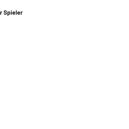
r Spieler