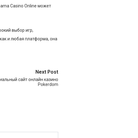
Gama Casino Online может
рокий выбор игр,
как и любая платформа, она
Next Post
альный сайт онлайн казино
Pokerdom