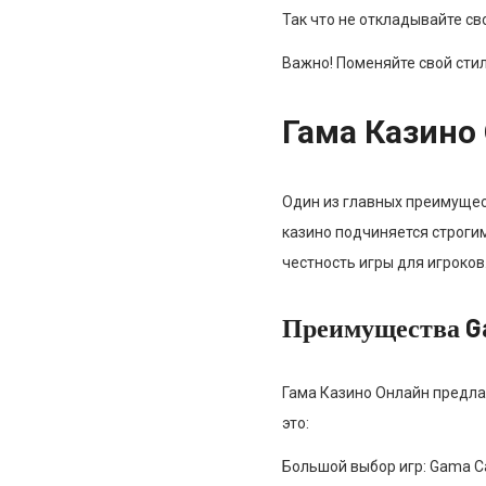
Так что не откладывайте св
Важно! Поменяйте свой сти
Гама Казино 
Один из главных преимущест
казино подчиняется строги
честность игры для игроков
Преимущества Ga
Гама Казино Онлайн предла
это:
Большой выбор игр: Gama Cas