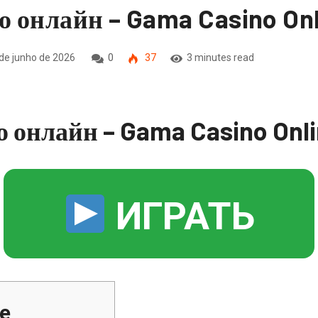
о онлайн – Gama Casino On
de junho de 2026
0
37
3 minutes read
о онлайн – Gama Casino Onl
ИГРАТЬ
е