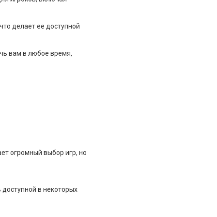
что делает ее доступной
чь вам в любое время,
ает огромный выбор игр, но
ь доступной в некоторых