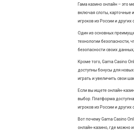
Гама казино онлайн – это м
включая слоты, карточные и
игроков из России и других
Один из основных преимуще
технологии безопасности, 
безопасности своих данных, 
Кроме того, Gama Casino On
доступны бонусы для новых 
играть и увеличить свои ша
Если вы ищете онлайн-казин
выбор. Платформа доступна 
игроков из России и других 
Вот почему Gama Casino Onl
онлайн-казино, где можно иг