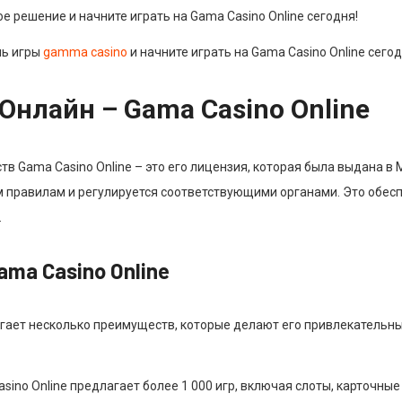
ое решение и начните играть на Gama Casino Online сегодня!
ль игры
gamma casino
и начните играть на Gama Casino Online сегод
Онлайн – Gama Casino Online
в Gama Casino Online – это его лицензия, которая была выдана в М
м правилам и регулируется соответствующими органами. Это обес
.
ma Casino Online
гает несколько преимуществ, которые делают его привлекательным
ino Online предлагает более 1 000 игр, включая слоты, карточные 