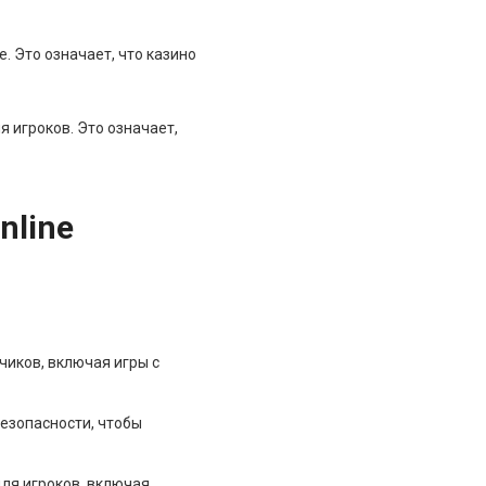
. Это означает, что казино
я игроков. Это означает,
nline
чиков, включая игры с
езопасности, чтобы
для игроков, включая