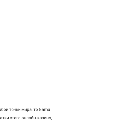
юбой точки мира, то Gama
атки этого онлайн-казино,