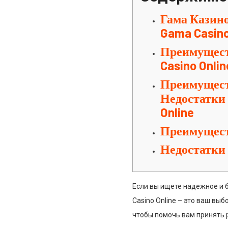
Гама Казин
Gama Casino
Преимущес
Casino Onlin
Преимущест
Недостатки
Online
Преимущес
Недостатки
Если вы ищете надежное и б
Casino Online – это ваш вы
чтобы помочь вам принять 