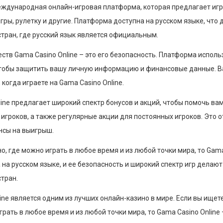
еждународная онлайн-игровая платформа, которая предлагает игро
гры, рулетку и другие. Платформа доступна на русском языке, что 
 стран, где русский язык является официальным.
ств Gama Casino Online – это его безопасность. Платформа испол
чтобы защитить вашу личную информацию и финансовые данные. В
когда играете на Gama Casino Online.
line предлагает широкий спектр бонусов и акций, чтобы помочь вам
игроков, а также регулярные акции для постоянных игроков. Это 
нсы на выигрыш.
о, где можно играть в любое время и из любой точки мира, то Gama 
на русском языке, и ее безопасность и широкий спектр игр дела
стран.
ine является одним из лучших онлайн-казино в мире. Если вы ище
рать в любое время и из любой точки мира, то Gama Casino Online 