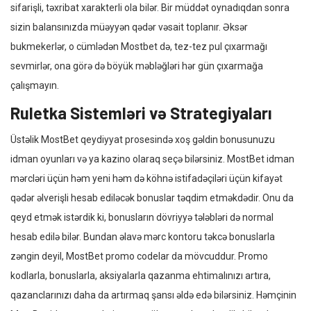
sifarişli, təxribat xarakterli ola bilər. Bir müddət oynadıqdan sonra
sizin balansınızda müəyyən qədər vəsait toplanır. Əksər
bukmekerlər, o cümlədən Mostbet də, tez-tez pul çıxarmağı
sevmirlər, ona görə də böyük məbləğləri hər gün çıxarmağa
çalışmayın.
Ruletka Sistemləri və Strategiyaları
Üstəlik MostBet qeydiyyat prosesində xoş gəldin bonusunuzu
idman oyunları və ya kazino olaraq seçə bilərsiniz. MostBet idman
mərcləri üçün həm yeni həm də köhnə istifadəçiləri üçün kifayət
qədər əlverişli hesab ediləcək bonuslar təqdim etməkdədir. Onu da
qeyd etmək istərdik ki, bonusların dövriyyə tələbləri də normal
hesab edilə bilər. Bundan əlavə mərc kontoru təkcə bonuslarla
zəngin deyil, MostBet promo codelar da mövcuddur. Promo
kodlarla, bonuslarla, aksiyalarla qazanma ehtimalınızı artıra,
qazanclarınızı daha da artırmaq şansı əldə edə bilərsiniz. Həmçinin