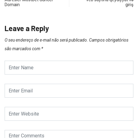
Domain
giriş
Leave a Reply
O seu endereço de e-mail não será publicado.
Campos obrigatórios
são marcados com
*