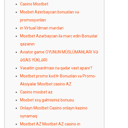
Casino Mostbet
Mosbet Azerbaycan bonusları və
promosyonları
in Virtual İdman mərcləri
Mostbet Azərbaycan ilə mərc edin Bonuslar
qazanın
Aviator game OYUNUN MÜSLÜMANLARI VƏ
ƏSAS YÜKLƏRİ
Vəsaitin çıxarılması nə qədər vaxt aparır?
Mostbet promo kod ᐈ Bonusları və Promo-
Aksiyalar Mostbet casino AZ
Casino mosbet az
Mosbet xoş gəlmisiniz bonusu
Onlayn Mostbet Casino onlayn kazino
oynamaq
Mostbet AZ Mostbet AZ casino in