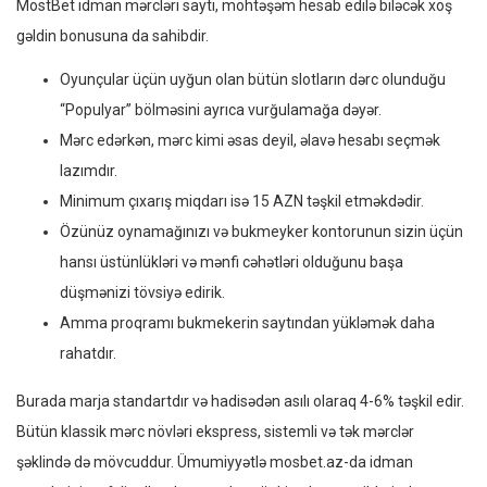
MostBet idman mərcləri saytı, möhtəşəm hesab edilə biləcək xoş
gəldin bonusuna da sahibdir.
Oyunçular üçün uyğun olan bütün slotların dərc olunduğu
“Populyar” bölməsini ayrıca vurğulamağa dəyər.
Mərc edərkən, mərc kimi əsas deyil, əlavə hesabı seçmək
lazımdır.
Minimum çıxarış miqdarı isə 15 AZN təşkil etməkdədir.
Özünüz oynamağınızı və bukmeyker kontorunun sizin üçün
hansı üstünlükləri və mənfi cəhətləri olduğunu başa
düşmənizi tövsiyə edirik.
Amma proqramı bukmekerin saytından yükləmək daha
rahatdır.
Burada marja standartdır və hadisədən asılı olaraq 4-6% təşkil edir.
Bütün klassik mərc növləri ekspress, sistemli və tək mərclər
şəklində də mövcuddur. Ümumiyyətlə mosbet.az-da idman