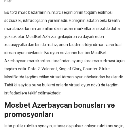
bilər.
Bu tərz mərc bazarlarının, mərc seçimlərinin təqdim edilməsi
sözsüz ki, istifadəçilərin yararınadır. Həmçinin adətən belə kreativ
mərc bazarlarının əmsalları da sıradan marketlərə nisbətdə daha
yüksək olur. MostBet AZ-ı zənginləşdirən və dəyərli edən
xüsusiyyətlərdən biri də məhz, onun təqdim etdiyi idman və virtual
idman oyun növləridir. Bu oyun növlərinin hər biri MostBet
Azerbaycan mərc kontoru tərəfindən oyunçulara mərc etməsi üçün
təqdim edilir. Dota 2, Valorant, King of Glory, Counter-Strike
MostBetdə təqdim edilən virtual idman oyun növlərindən bəziləridir.
Təbii ki, saytda bu və bu kimi onlarla virtual oyun növü də təqdim
istifadəçilərə təklif edilməkdədir.
Mosbet Azerbaycan bonusları və
promosyonları
İstər pul ilə ruletka oynayın, istərsə də pulsuz onlayn ruletkanı seçin,