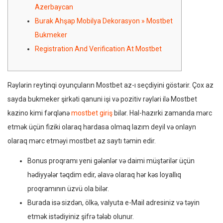
Azerbaycan
Burak Ahşap Mobilya Dekorasyon » Mostbet
Bukmeker
Registration And Verification At Mostbet
Rəylərin reytinqi oyunçuların Mostbet az-ı seçdiyini göstərir. Çox az
sayda bukmeker şirkəti qanuni işi və pozitiv rəyləri ilə Mostbet
kazino kimi fərqlənə
mostbet giriş
bilər. Hal-hazırki zamanda mərc
etmək üçün fiziki olaraq hardasa olmaq lazım deyil və onlayn
olaraq mərc etməyi mostbet az saytı təmin edir.
Bonus proqramı yeni gələnlər və daimi müştərilər üçün
hədiyyələr təqdim edir, əlavə olaraq hər kəs loyallıq
proqramının üzvü ola bilər.
Burada isə sizdən, ölkə, valyuta e-Mail adresiniz və təyin
etmək istədiyiniz şifrə tələb olunur.