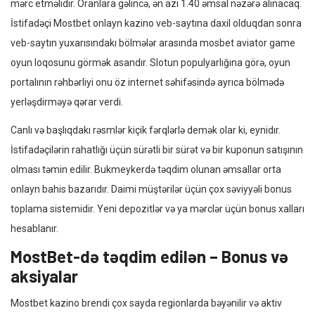
mərc etməlidir. Oranlara gəlincə, ən azı 1.40 əmsal nəzərə alınacaq.
İstifadəçi Mostbet onlayn kazino veb-saytına daxil olduqdan sonra
veb-saytın yuxarısındakı bölmələr arasında mosbet aviator game
oyun loqosunu görmək asandır. Slotun populyarlığına görə, oyun
portalının rəhbərliyi onu öz internet səhifəsində ayrıca bölmədə
yerləşdirməyə qərar verdi.
Canlı və başlıqdakı rəsmlər kiçik fərqlərlə demək olar ki, eynidır.
İstifadəçilərin rahatlığı üçün sürətli bir sürət və bir kuponun satışının
olması təmin edilir. Bukmeykerdə təqdim olunan əmsallar orta
onlayn bahis bazarıdır. Daimi müştərilər üçün çox səviyyəli bonus
toplama sistemidir. Yeni depozitlər və ya mərclər üçün bonus xalları
hesablanır.
MostBet-də təqdim edilən – Bonus və
aksiyalar
Mostbet kazino brendi çox sayda regionlarda bəyənilir və aktiv