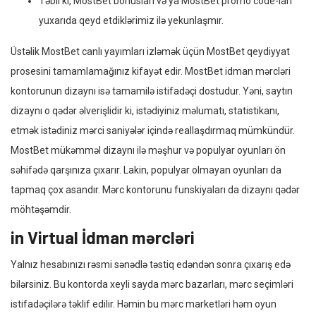
Təbii ki, MostBet bonusları və ya MostBet promo code-ları
yuxarıda qeyd etdiklərimiz ilə yekunlaşmır.
Üstəlik MostBet canlı yayımları izləmək üçün MostBet qeydiyyat
prosesini tamamlamağınız kifayət edir. MostBet idman mərcləri
kontorunun dizaynı isə tamamilə istifadəçi dostudur. Yəni, saytın
dizaynı o qədər əlverişlidir ki, istədiyiniz məlumatı, statistikanı,
etmək istədiniz mərci saniyələr içində reallaşdırmaq mümkündür.
MostBet mükəmməl dizaynı ilə məşhur və populyar oyunları ön
səhifədə qarşınıza çıxarır. Lakin, populyar olmayan oyunları da
tapmaq çox asandır. Mərc kontorunu funskiyaları da dizaynı qədər
möhtəşəmdir.
in Virtual İdman mərcləri
Yalnız hesabınızı rəsmi sənədlə təstiq edəndən sonra çıxarış edə
bilərsiniz. Bu kontorda xeyli sayda mərc bazarları, mərc seçimləri
istifadəçilərə təklif edilir. Həmin bu mərc marketləri həm oyun