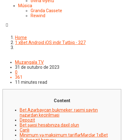
ovina viyetu
Música
Granda Cassete
Rewind
Home
1 xBet Android iOS indir Tətbiq - 327
Muzangala TV
31 de outubro de 2023
0
361
11 minutes read
Content
Bet Azərbaycan bukmeker: rəsmi saytın
nəzərdən keçirilməsi
Depozit
Bet şəxsi hesabınıza daxil olun
Canlı
Minimum və maksimum tariflərMərclər 1xBet
İlk depozit bonusu