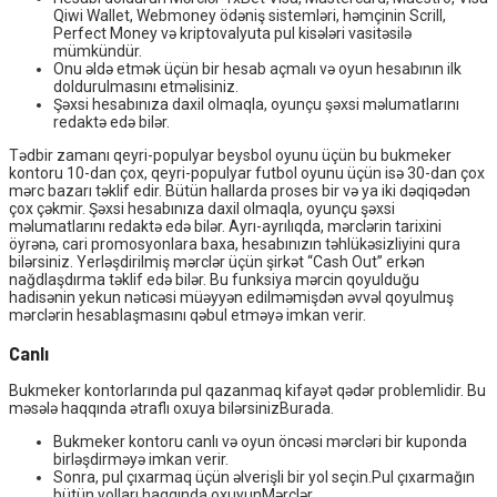
Qiwi Wallet, Webmoney ödəniş sistemləri, həmçinin Scrill,
Perfect Money və kriptovalyuta pul kisələri vasitəsilə
mümkündür.
Onu əldə etmək üçün bir hesab açmalı və oyun hesabının ilk
doldurulmasını etməlisiniz.
Şəxsi hesabınıza daxil olmaqla, oyunçu şəxsi məlumatlarını
redaktə edə bilər.
Tədbir zamanı qeyri-populyar beysbol oyunu üçün bu bukmeker
kontoru 10-dan çox, qeyri-populyar futbol oyunu üçün isə 30-dan çox
mərc bazarı təklif edir. Bütün hallarda proses bir və ya iki dəqiqədən
çox çəkmir. Şəxsi hesabınıza daxil olmaqla, oyunçu şəxsi
məlumatlarını redaktə edə bilər. Ayrı-ayrılıqda, mərclərin tarixini
öyrənə, cari promosyonlara baxa, hesabınızın təhlükəsizliyini qura
bilərsiniz. Yerləşdirilmiş mərclər üçün şirkət “Cash Out” erkən
nağdlaşdırma təklif edə bilər. Bu funksiya mərcin qoyulduğu
hadisənin yekun nəticəsi müəyyən edilməmişdən əvvəl qoyulmuş
mərclərin hesablaşmasını qəbul etməyə imkan verir.
Canlı
Bukmeker kontorlarında pul qazanmaq kifayət qədər problemlidir. Bu
məsələ haqqında ətraflı oxuya bilərsinizBurada.
Bukmeker kontoru canlı və oyun öncəsi mərcləri bir kuponda
birləşdirməyə imkan verir.
Sonra, pul çıxarmaq üçün əlverişli bir yol seçin.Pul çıxarmağın
bütün yolları haqqında oxuyunMərclər.