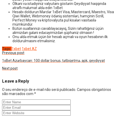
Ölkəni və istədiyiniz valyutanı göstərin.Qeydiyyat haqqında
ətraflı məlumat əldə edin 1xBet.
Hesabı doldurun Mərclər 1xBet Visa, Mastercard, Maestro, Visa
Qiwi Wallet, Webmoney ödəniş sistemləri, həmçinin Scrill,
Perfect Money və kriptovalyuta pul kisələri vasitəsilə
mümkündür.
Bütün suallarınızı cavablayacayıq, Sizin rahatlığınız üçün
əlimizdən gələni edəcəyimizdən şüphəniz olmasın !
Onu əldə etmək üçün bir hesab açmalı və oyun hesabının ilk
doldurulmasını etməlisiniz.
Tags:
1xbet
1xbet AZ
Previous post
1xBet Azərbaycan: 100 dollar bonus, tətbiqetmə, apk, qeydiyyat
Next post
Leave a Reply
O seu endereço de e-mail não será publicado.
Campos obrigatórios
são marcados com
*