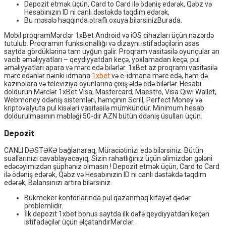
Depozit etmək üçün, Card to Card ilə ödəniş edərək, Qəbz və
Hesabınızın ID ni canlı dəstəkdə təqdim edərək,
Bu məsələ haqqında ətraflı oxuya bilərsinizBurada.
Mobil proqramMərclər 1xBet Android və iOS cihazları üçün nəzərdə
tutulub. Proqramın funksionallığı və dizaynı istifadəçilərin əsas
saytda gördüklərinə tam uyğun gəlir. Proqram vasitəsilə oyunçular ən
vacib əməliyyatları – qeydiyyatdan keçə, yoxlamadan keçə, pul
əməliyyatları apara və mərc edə bilərlər. 1xBet az proqramı vasitəsilə
mərc edənlər nəinki idmana
1xbet
və e-idmana mərc edə, həm də
kazinolara və televiziya oyunlarına çıxış əldə edə bilərlər. Hesabı
doldurun Mərclər 1xBet Visa, Mastercard, Maestro, Visa Qiwi Wallet,
Webmoney ödəniş sistemləri, həmçinin Scrill, Perfect Money və
kriptovalyuta pul kisələri vasitəsilə mümkündür. Minimum hesab
doldurulmasının məbləği 50-dir AZN bütün ödəniş üsulları üçün.
Depozit
CANLI DƏSTƏKƏ bağlanaraq, Müraciətinizi edə bilərsiniz. Bütün
suallarınızı cavablayacayıq, Sizin rahatlığınız üçün əlimizdən gələni
edəcəyimizdən şüphəniz olmasın ! Depozit etmək üçün, Card to Card
ilə ödəniş edərək, Qəbz və Hesabınızın ID ni canlı dəstəkdə təqdim
edərək, Balansınızı artıra bilərsiniz.
Bukmeker kontorlarında pul qazanmaq kifayət qədər
problemlidir.
İlk depozit 1xbet bonus saytda ilk dəfə qeydiyyatdan keçən
istifadəçilər üçün əlçatandırMərclər.