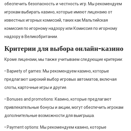
обеспечить безопасность и честность игр. Мы рекомендуем
игрокам выбирать казино, которые имеют лицензию от
известных игорных комиссий, таких как Мальтийская
комиссия по игорному надзору или Комиссия по игорному
надзору в Великобритании.
Критерии для выбора онлайн-казино
Кроме лицензии, мы также учитываем следующие критерии:
• Вариety of games: Мы рекомендуем казино, которые
предлагают широкий выбор игровых автоматов, включая
слоты, карточные игры и другие.
• Bonuses and promotions: Казино, которые предлагают
привлекательные бонусы и акции, могут обеспечить игрокам
дополнительные возможности для выигрыша.
• Payment options: Мы рекомендуем казино, которые