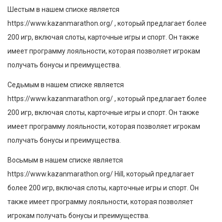
Шестым в нашем списке является
https://www.kazanmarathon.org/ , который предлагает более
200 игр, включая слоты, карточные игры и спорт. Он также
имеет программу лояльности, которая позволяет игрокам
получать бонусы и преимущества.
Седьмым в нашем списке является
https://www.kazanmarathon.org/ , который предлагает более
200 игр, включая слоты, карточные игры и спорт. Он также
имеет программу лояльности, которая позволяет игрокам
получать бонусы и преимущества.
Восьмым в нашем списке является
https://www.kazanmarathon.org/ Hill, который предлагает
более 200 игр, включая слоты, карточные игры и спорт. Он
также имеет программу лояльности, которая позволяет
игрокам получать бонусы и преимущества.