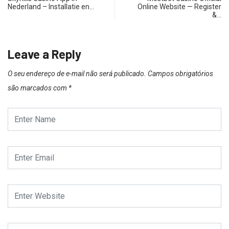
Nederland – Installatie en…
Online Website — Register
&…
Leave a Reply
O seu endereço de e-mail não será publicado.
Campos obrigatórios
são marcados com
*