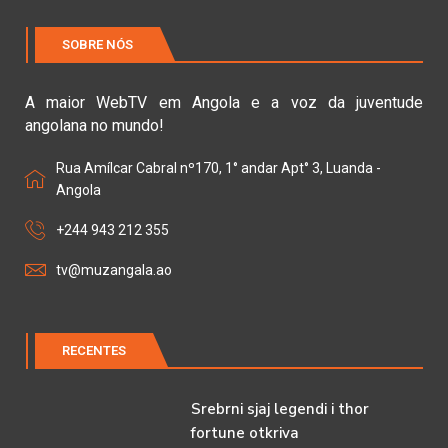
SOBRE NÓS
A maior WebTV em Angola e a voz da juventude
angolana no mundo!
Rua Amílcar Cabral nº170, 1° andar Apt° 3, Luanda -
Angola
+244 943 212 355
tv@muzangala.ao
RECENTES
Srebrni sjaj legendi i thor
fortune otkriva