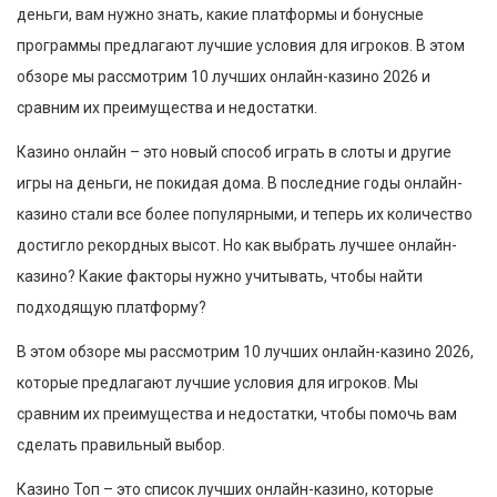
деньги, вам нужно знать, какие платформы и бонусные
программы предлагают лучшие условия для игроков. В этом
обзоре мы рассмотрим 10 лучших онлайн-казино 2026 и
сравним их преимущества и недостатки.
Казино онлайн – это новый способ играть в слоты и другие
игры на деньги, не покидая дома. В последние годы онлайн-
казино стали все более популярными, и теперь их количество
достигло рекордных высот. Но как выбрать лучшее онлайн-
казино? Какие факторы нужно учитывать, чтобы найти
подходящую платформу?
В этом обзоре мы рассмотрим 10 лучших онлайн-казино 2026,
которые предлагают лучшие условия для игроков. Мы
сравним их преимущества и недостатки, чтобы помочь вам
сделать правильный выбор.
Казино Топ – это список лучших онлайн-казино, которые