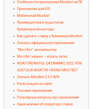
Особенности приложения Mostbet на ПК
Приложение для IOS
Мобильный Mostbet
Преимущества и недостатки
букмекерской конторы
Как сделать ставку у букмекера Mostbet
Скачать официальное приложение
“Мостбет” на компьютер
Мостбет казино — играть легко
AVİATORDAN PUL QAZANMAQ 2022 YENİ
XƏSTƏLİK AVİATOR CASİNO MOSTBET
Скачать MostBet 5.9.3 APK
Регистрация на сайте
Похожие приложения
Популярные вопросы про приложение
Наше мнение об операторе ставок