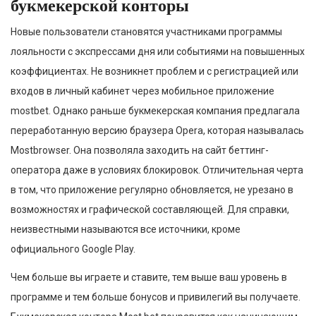
букмекерской конторы
Новые пользователи становятся участниками программы
лояльности с экспрессами дня или событиями на повышенных
коэффициентах. Не возникнет проблем и с регистрацией или
входов в личный кабинет через мобильное приложение
mostbet. Однако раньше букмекерская компания предлагала
переработанную версию браузера Opera, которая называлась
Mostbrowser. Она позволяла заходить на сайт беттинг-
оператора даже в условиях блокировок. Отличительная черта
в том, что приложение регулярно обновляется, не урезано в
возможностях и графической составляющей. Для справки,
неизвестными называются все источники, кроме
официального Google Play.
Чем больше вы играете и ставите, тем выше ваш уровень в
программе и тем больше бонусов и привилегий вы получаете.