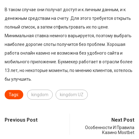
В таком случае они получат доступ и к личным данным, и к
денежным средствам на счету. Для этого требуется открыть
полный список, а затем отфильтровать их по цене.
Минимальная ставка немного варьируется, поэтому выбрать
наиболее дорогие слоты получится без проблем. Хорошая
работа онлайн казино не возможна без удобного сайта и
мобильного приложение. Букмекер работает в отрасли более
13 лет, но некоторые моменты, по мнению клиентов, хотелось
бы улучшить.
Tags:
kingdom
kingdom UZ
Previous Post
Next Post
Особенности И Правила
Казино Mostbet