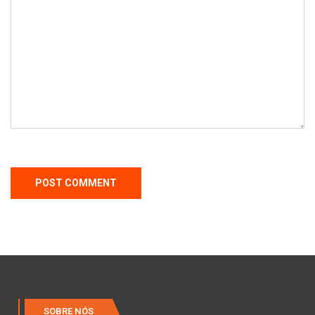
SOBRE NÓS