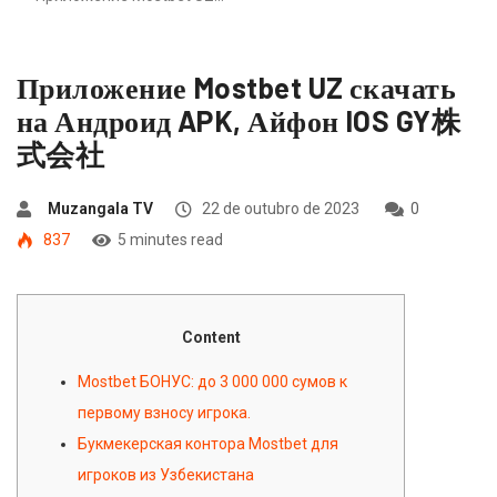
Приложение Mostbet UZ скачать
на Андроид APK, Айфон IOS GY株
式会社
Muzangala TV
22 de outubro de 2023
0
837
5 minutes read
Content
Mostbet БОНУС: до 3 000 000 сумов к
первому взносу игрока.
Букмекерская контора Mostbet для
игроков из Узбекистана