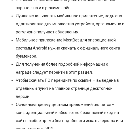
заранее, но и в режиме лайв.
Лучше использовать мобильное приложение, ведь оно
адаптировано для множества устройств, эргономично и
регулярно получает обновления.
Мобильное приложение MostBet для операционной
системы Android нужно скачать с официального сайта
букмекера.
Для получения более подробной информации о
награде следует перейти в этот раздел.
Чтобы скачать ПО перейдите по ссылке — выведена в
отдельный пункт на главной странице десктопной
версии.
Основным преимуществом приложений является –
конфиденциальный и абсолютно безопасный вход на
сайт в любое время без надобности искать зеркала или
устанавливать VPN.