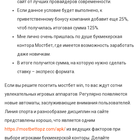
сайт от лучших провайдеров современности.
Если данное условие будет выполнено, к
приветственному бонусу компания добавит еще 25%,
чтоб получилась итоговая сумма 125%.
Мне лично очень пришлась по душе букмекерская
контора Мостбет, где имеется возможность заработать
даже новичкам.
В итоге получится сумма, на которую нужно сделать
ставку – экспресс формата.
Если вы решите посетить мостбет win, то вас ждут сотни
увлекательных игровых аппаратов. Регулярно появляются
новые автоматы, заслуживающие внимания пользователей.
Линия спорта и разнообразие дисциплин на сайте
представлены хорошо, что является одним
https://mostbettopz.com/apk/
из ведущих факторов при
выборе игроками букмекерской конторы. Делайте