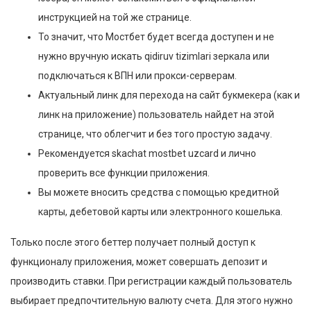
инструкцией на той же странице.
То значит, что Мостбет будет всегда доступен и не
нужно вручную искать qidiruv tizimlari зеркала или
подключаться к ВПН или прокси-серверам.
Актуальный линк для перехода на сайт букмекера (как и
линк на приложение) пользователь найдет на этой
странице, что облегчит и без того простую задачу.
Рекомендуется skachat mostbet uzcard и лично
проверить все функции приложения.
Вы можете вносить средства с помощью кредитной
карты, дебетовой карты или электронного кошелька.
Только после этого беттер получает полный доступ к
функционалу приложения, может совершать депозит и
производить ставки. При регистрации каждый пользователь
выбирает предпочтительную валюту счета. Для этого нужно