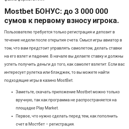
Mostbet БОНУС: до 3 000 000
сумов к первому взносу игрока.
Пользователю требуется только регистрация и депозит в
течение недели после открытия счета. Смысл игры авиатор в
том, что вам предстоит управлять самолетом, делать ставки
на его взлет и падение. В начале вы делаете ставку и должны
успеть получить деньги до того, как самолет взлетит. Если вас
интересует рулетка или блэкджек, то вы можете найти
подходящие игры в казино MostBet.
Заметьте, скачать приложение Mostbet можно только
вручную, так как программа не распространяется на
площадке Play Market.
Первое, что нужно сделать перед тем, как пополнить
счет в Мостбет – регистрация.