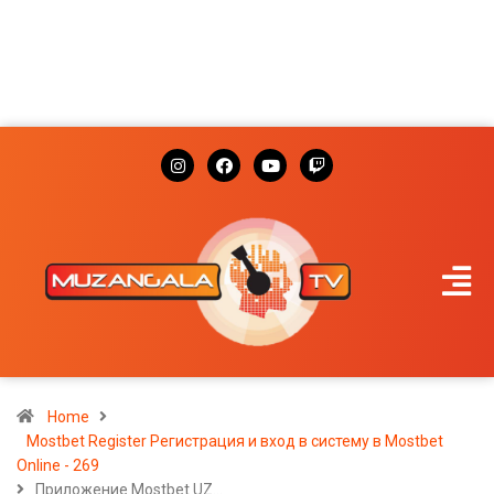
Home
Mostbet Register Регистрация и вход в систему в Mostbet
Online - 269
Приложение Mostbet UZ…