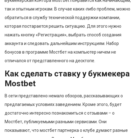
Букмекерская контора Most bet понравится как начинающим,
так и опытным игрокам. В случае каких-либо проблем, можно
обратиться в службу технической поддержки компании,
которая постарается решить ситуацию. Для этого нужно
нажать кнопку «Регистрация», выбрать способ создания
аккаунта и следовать дальнейшим инструкциям. Набор
бонусов в программе Мостбет на компьютер ничем не
отличался от представленного на десктопе.
Как сделать ставку у букмекера
Mostbet
В сети представлено немало обзоров, рассказывающих о
предлагаемых условиях заведением. Кроме этого, будет
достаточно интересно познакомиться с отзывами – о
Мостбет, публикуемыми разными сервисами. Они
показывают, что мостбет партнерка о клубе думают разные