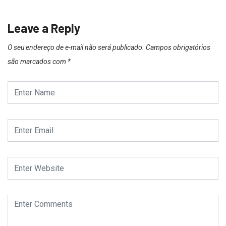
Leave a Reply
O seu endereço de e-mail não será publicado.
Campos obrigatórios
são marcados com
*