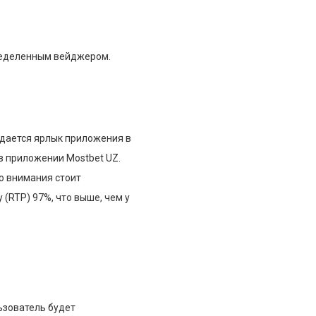
пределенным вейджером.
дается ярлык приложения в
в приложении Mostbet UZ.
о внимания стоит
 (RTP) 97%, что выше, чем у
ьзователь будет