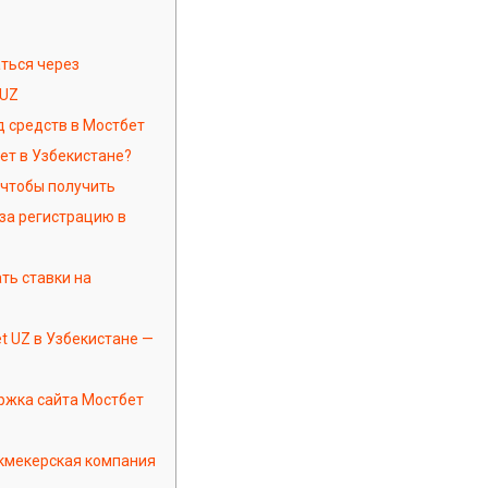
ться через
 UZ
 средств в Мостбет
ет в Узбекистане?
 чтобы получить
за регистрацию в
ть ставки на
 UZ в Узбекистане —
ржка сайта Мостбет
кмекерская компания