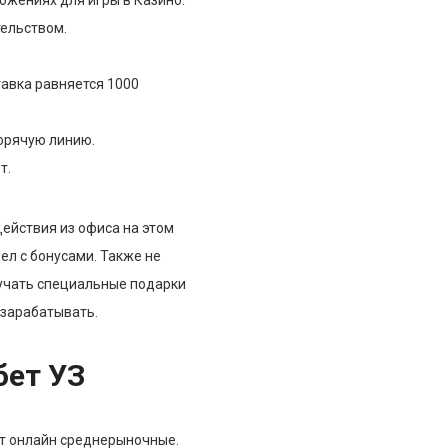
тельством.
авка равняется 1000
горячую линию.
т.
Действия из офиса на этом
ел с бонусами. Также не
лучать специальные подарки
 зарабатывать.
бет УЗ
ет онлайн среднерыночные.