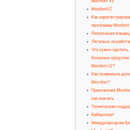
Мостбет УЗ
MostbetUZ
Как зарегистрирова
программу Mostbet
Пополнение и вывод
Легально ли работа
Что нужно сделать,
бонусные средства 
Mostbet UZ?
Как правильно дела
Мостбет?
Приложение Mostbet
как скачать
Техническая подде
Киберспорт
Международная бу