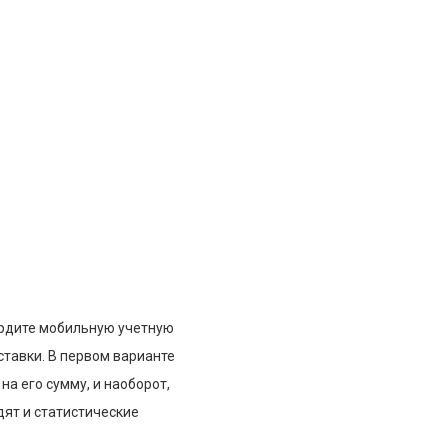
ердите мобильную учетную
ставки. В первом варианте
а его сумму, и наоборот,
дят и статистические