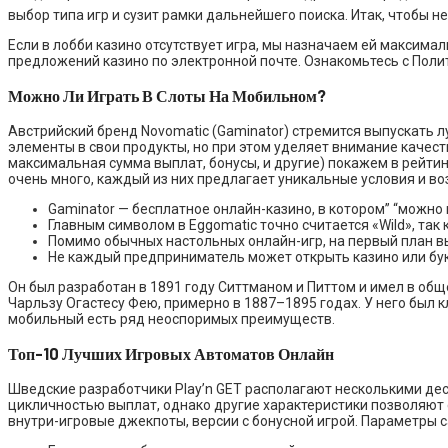
выбор типа игр и сузит рамки дальнейшего поиска. Итак, чтобы н
Если в лобби казино отсутствует игра, мы назначаем ей максима
предложений казино по электронной почте. Ознакомьтесь с Пол
Можно Ли Играть В Слоты На Мобильном?
Австрийский бренд Novomatic (Gaminator) стремится выпускать 
элементы в свои продукты, но при этом уделяет внимание качест
максимальная сумма выплат, бонусы, и другие) покажем в рейтин
очень много, каждый из них предлагает уникальные условия и воз
Gaminator — бесплатное онлайн-казино, в котором” “можно 
Главным символом в Eggomatic точно считается «Wild», так к
Помимо обычных настольных онлайн-игр, на первый план вых
Не каждый предприниматель может открыть казино или бук
Он был разработан в 1891 году Ситтманом и Питтом и имел в общ
Чарльзу Огастесу Фею, примерно в 1887–1895 годах. У него был 
мобильный есть ряд неоспоримых преимуществ.
Топ-10 Лучших Игровых Автоматов Онлайн
Шведские разработчики Play’n GET располагают несколькими дес
цикличностью выплат, однако другие характеристики позволяют
внутри-игровые джекпоты, версии с бонусной игрой. Параметры с