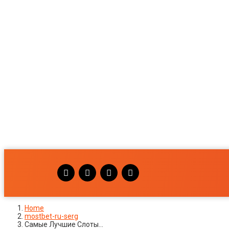
Home
mostbet-ru-serg
Самые Лучшие Слоты…