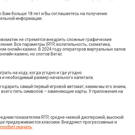
о Вам больше 18 лет и Вы соглашаетесь на получение
ительной информации.
Новоматик не стремятся внедрить сложные графические
ления. Все параметры (RTP, волатильность, схематика,
ром онлайн казино. В 2024 году операторов виртуальных залов
нлайн казино, но слотов Вегас.
ать на ходу, когда угодно и где угодно.
а и необходимый размер начального капитала.
агодарить самый первый игровой автомат, каким мы его знаем,
 и всего пять символов – заменяющие карты. У приложения на
редним показателем RTP, средне-низкой дисперсией, высокой
ьше придерживаются классики. Внедряют прогрессивные и
mostbet скачать
.