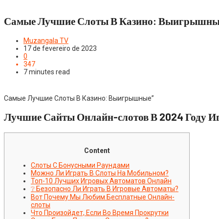
Самые Лучшие Слоты В Казино: Выигрышны
Muzangala TV
17 de fevereiro de 2023
0
347
7 minutes read
Самые Лучшие Слоты В Казино: Выигрышные”
Лучшие Сайты Онлайн-слотов В 2024 Году И
Content
Слоты С Бонусными Раундами
Можно Ли Играть В Слоты На Мобильном?
Топ-10 Лучших Игровых Автоматов Онлайн
❔ Безопасно Ли Играть В Игровые Автоматы?
Вот Почему Мы Любим Бесплатные Онлайн-
слоты
Что Произойдет, Если Во Время Прокрутки