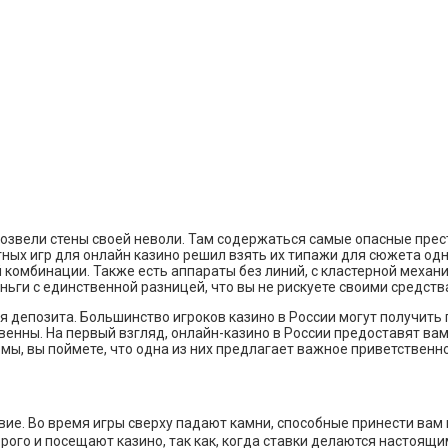
озвели стены своей неволи. Там содержаться самые опасные прест
ых игр для онлайн казино решил взять их типажи для сюжета одно
комбинации. Также есть аппараты без линий, с кластерной механи
деньги с единственной разницей, что вы не рискуете своими средс
 депозита. Большинство игроков казино в России могут получить 
венны. На первый взгляд, онлайн-казино в России предоставят ва
мы, вы поймете, что одна из них предлагает важное приветственн
ие. Во время игры сверху падают камни, способные принести вам 
торого и посещают казино, так как, когда ставки делаются настоя