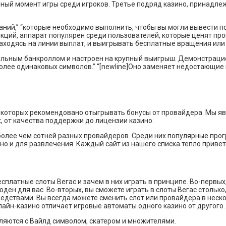
ный момент игры среди игроков. Третье подряд казино, принадлеж
аний,” “которые необходимо выполнить, чтобы вы могли вывести 
кций, аппарат популярен среди пользователей, которые ценят пр
ходясь на линии выплат, и выигрывать бесплатные вращения или 
тельным банкроллом и настроен на крупный выигрыш. Демонстраци
более одинаковых символов.” “[newline]Оно заменяет недостающие
в которых рекомендовано отыгрывать бонусы от провайдера. Мы яв
, от качества поддержки до лицензии казино.
более чем сотней разных провайдеров. Среди них популярные прог
латно и для развлечения. Каждый сайт из нашего списка тепло при
сплатные слоты Вегас и зачем в них играть в принципе. Во-первых,
оден для вас. Во-вторых, вы сможете играть в слоты Вегас столько
едствами. Вы всегда можете сменить слот или провайдера в неско
йн-казино отличает игровые автоматы одного казино от другого.
тавляются с Вайлд символом, скатером и множителями.