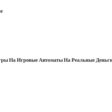
е
гры На Игровые Автоматы На Реальные Деньг