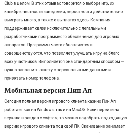
Club в целом. В этих отзывах говорится о выборе игр, их
калибре, честности заведения, вероятности действительно
выиграть много, а также о выплатах здесь. Компания
поддерживает связи исключительно с легальными
разработчиками программного обеспечения для игровых
аппаратов. Программы часто обновляются и
совершенствуются, что позволяет улучшать игру на благо
всех участников. Выполняется она стандартным способом —
нужно заполнить анкету с персональными данными и
привязать номер телефона.
Мобильная версия Пин Ап
Сегодня полная версия игрового клиента казино Пин Ап
работает как на Windows, так и на MacOS. Если перейти на
зеркале в раздел с софтом, то можно подобрать подходящую
версию игрового клиента под свой ПК. Скачивание занимает