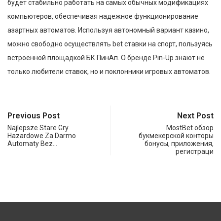
будет стабильно работать на самых обычных модификациях
компьютеров, обеспечивая надежное функционирование
азартных автоматов. Используя автономный вариант казино,
можно свободно осуществлять bet ставки на спорт, пользуясь
встроенной площадкой БК ПинАп. О бренде Pin-Up знают не
только любители ставок, но и поклонники игровых автоматов.
Previous Post
Next Post
Najlepsze Stare Gry
MostBet обзор
Hazardowe Za Darmo
букмекерской конторы
Automaty Bez…
бонусы, приложения,
регистраци