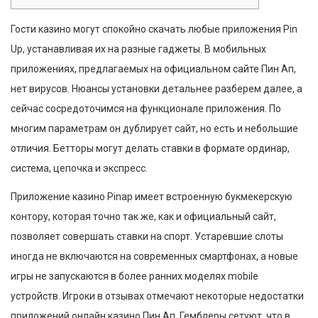
Гости казино могут спокойно скачать любые приложения Pin
Up, устанавливая их на разные гаджеты. В мобильных
приложениях, предлагаемых на официальном сайте Пин Ап,
нет вирусов. Нюансы установки детальнее разберем далее, а
сейчас сосредоточимся на функционале приложения. По
многим параметрам он дублирует сайт, но есть и небольшие
отличия. Бетторы могут делать ставки в формате ординар,
система, цепочка и экспресс.
Приложение казино Pinap имеет встроенную букмекерскую
контору, которая точно так же, как и официальный сайт,
позволяет совершать ставки на спорт. Устаревшие слоты
иногда не включаются на современных смартфонах, а новые
игры не запускаются в более ранних моделях mobile
устройств. Игроки в отзывах отмечают некоторые недостатки
приложений онлайн казино Пин Ап. Гемблеры сетуют, что в