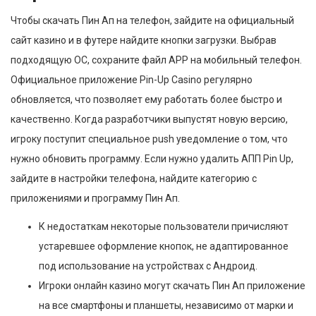
Чтобы скачать Пин Ап на телефон, зайдите на официальный
сайт казино и в футере найдите кнопки загрузки. Выбрав
подходящую ОС, сохраните файл APP на мобильный телефон.
Официальное приложение Pin-Up Casino регулярно
обновляется, что позволяет ему работать более быстро и
качественно. Когда разработчики выпустят новую версию,
игроку поступит специальное push уведомление о том, что
нужно обновить программу. Если нужно удалить АПП Pin Up,
зайдите в настройки телефона, найдите категорию с
приложениями и программу Пин Ап.
К недостаткам некоторые пользователи причисляют
устаревшее оформление кнопок, не адаптированное
под использование на устройствах с Андроид.
Игроки онлайн казино могут скачать Пин Ап приложение
на все смартфоны и планшеты, независимо от марки и