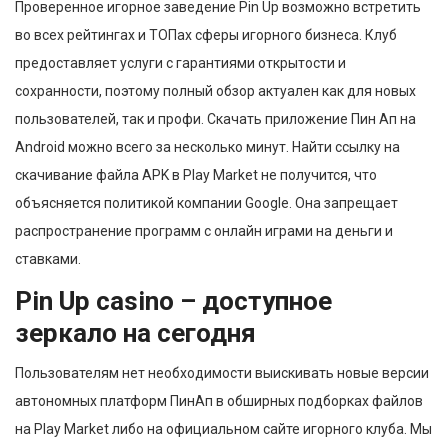
Проверенное игорное заведение Pin Up возможно встретить
во всех рейтингах и ТОПах сферы игорного бизнеса. Клуб
предоставляет услуги с гарантиями открытости и
сохранности, поэтому полный обзор актуален как для новых
пользователей, так и профи. Скачать приложение Пин Ап на
Аndroid можно всего за несколько минут. Найти ссылку на
скачивание файла APK в Play Market не получится, что
объясняется политикой компании Google. Она запрещает
распространение программ с онлайн играми на деньги и
ставками.
Pin Up casino – доступное
зеркало на сегодня
Пользователям нет необходимости выискивать новые версии
автономных платформ ПинАп в обширных подборках файлов
на Play Market либо на официальном сайте игорного клуба. Мы