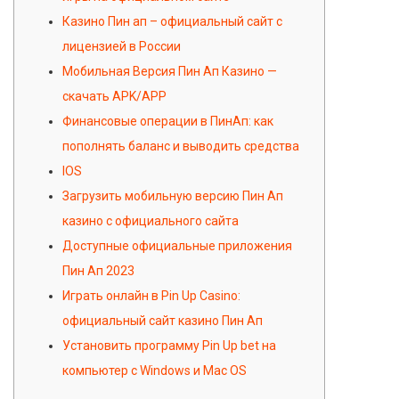
Казино Пин ап – официальный сайт с
лицензией в России
Мобильная Версия Пин Ап Казино —
скачать APK/APP
Финансовые операции в ПинАп: как
пополнять баланс и выводить средства
IOS
Загрузить мобильную версию Пин Ап
казино с официального сайта
Доступные официальные приложения
Пин Ап 2023
Играть онлайн в Pin Up Casino:
официальный сайт казино Пин Ап
Установить программу Pin Up bet на
компьютер с Windows и Mac OS