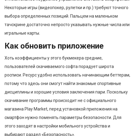
Некоторые игры (видеопокер, рулетки и пр.) требуют точного
выбора определенных позиций. Пальцем на маленьком
тачскрине достаточно непросто указывать нужные числа или
игральные карты.
Как обновить приложение
Хоть коэффициенты у этого букмекера средние,
пользователей скачиваемого софта порадует широта
росписи. Ресурс удобно использовать начинающим беттерам,
потому что здесь они смогут найти знакомые спортивные
дисциплины и хорошие условия заключения пари. Поскольку
скачивание программы происходит не с официального
магазина Play Market, перед установкой приложения на
смартфон нужно поменять параметры безопасности. Для
этого заходят в настройки мобильного устройства и
выбирают раздел «Безопасность».