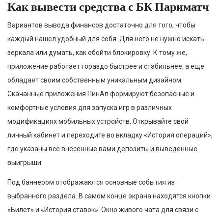
Как вывести средства с БК Париматч
Вариантов вывода финансов достаточно для того, чтобы
каждый нашел удобный для себя. Для него не нужно искать
зеркала или думать, как обойти блокировку. К тому же,
приложение работает гораздо быстрее и стабильнее, а еще
обладает своим собственным уникальным дизайном.
Скачанные приложения ПинАп формируют безопасные и
комфортные условия для запуска игр в различных
модификациях мобильных устройств. Открывайте свой
личный кабинет и переходите во вкладку «История операций»,
где указаны все внесенные вами депозиты и выведенные
выигрыши.
Под баннером отображаются основные события из
выбранного раздела. В самом конце экрана находятся кнопки
«Билет» и «История ставок». Окно живого чата для связи с