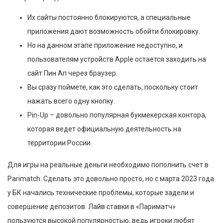
Их сайты постоянно блокируются, а специальные
приложения дают возможность обойти блокировку.
Но на данном этапе приложение недоступно, и
пользователям устройств Apple остается заходить на
сайт Пин Ап через браузер.
Вы сразу поймете, как это сделать, поскольку стоит
нажать всего одну кнопку.
Pin-Up – довольно популярная букмекерская контора,
которая ведет официальную деятельность на
территории России.
Для игры на реальные деньги необходимо пополнить счет в
Parimatch. Сделать это довольно просто, но с марта 2023 года
у БК начались технические проблемы, которые задели и
совершение депозитов. Лайв ставки в «Париматч»
пользуются высокой популярностью, ведь игроки любят