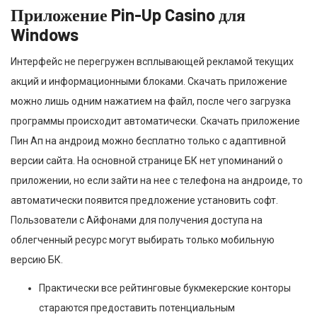
Приложение Pin-Up Casino для
Windows
Интерфейс не перегружен всплывающей рекламой текущих
акций и информационными блоками. Скачать приложение
можно лишь одним нажатием на файл, после чего загрузка
программы происходит автоматически. Скачать приложение
Пин Ап на андроид можно бесплатно только с адаптивной
версии сайта. На основной странице БК нет упоминаний о
приложении, но если зайти на нее с телефона на андроиде, то
автоматически появится предложение установить софт.
Пользователи с Айфонами для получения доступа на
облегченный ресурс могут выбирать только мобильную
версию БК.
Практически все рейтинговые букмекерские конторы
стараются предоставить потенциальным