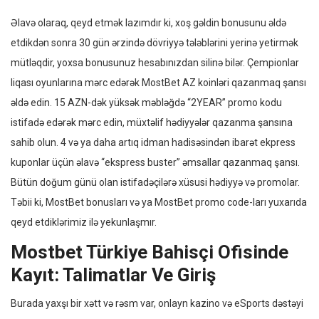
Əlavə olaraq, qeyd etmək lazımdır ki, xoş gəldin bonusunu əldə
etdikdən sonra 30 gün ərzində dövriyyə tələblərini yerinə yetirmək
mütləqdir, yoxsa bonusunuz hesabınızdan silinə bilər. Çempionlar
liqası oyunlarına mərc edərək MostBet AZ koinləri qazanmaq şansı
əldə edin. 15 AZN-dək yüksək məbləğdə “2YEAR” promo kodu
istifadə edərək mərc edin, müxtəlif hədiyyələr qazanma şansına
sahib olun. 4 və ya daha artıq idman hadisəsindən ibarət ekpress
kuponlar üçün əlavə “ekspress buster” əmsallar qazanmaq şansı.
Bütün doğum günü olan istifadəçilərə xüsusi hədiyyə və promolar.
Təbii ki, MostBet bonusları və ya MostBet promo code-ları yuxarıda
qeyd etdiklərimiz ilə yekunlaşmır.
Mostbet Türkiye Bahisçi Ofisinde
Kayıt: Talimatlar Ve Giriş
Burada yaxşı bir xətt və rəsm var, onlayn kazino və eSports dəstəyi