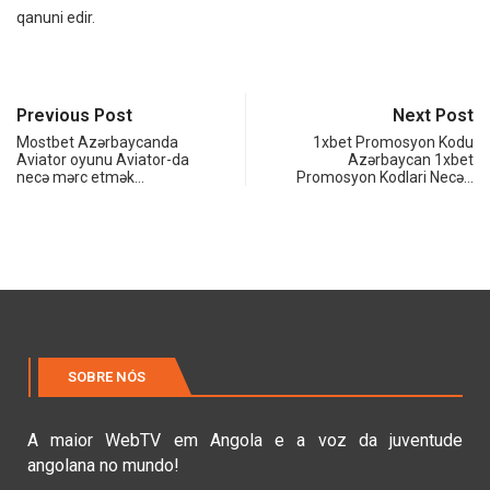
qanuni edir.
Previous Post
Next Post
Mostbet Azərbaycanda
1xbet Promosyon Kodu
Aviator oyunu Aviator-da
Azərbaycan 1xbet
necə mərc etmək…
Promosyon Kodlari Necə…
SOBRE NÓS
A maior WebTV em Angola e a voz da juventude
angolana no mundo!