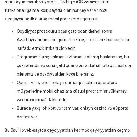
rahat oyun təcrübəsi yaradır. Tətbiqin iOS versiyası tam
funksionallığa malikdir, saytda olan hər şey var və bəzi
xüsusiyyətlər ilk olaraq mobil proqramda görünür.
Qeydiyyat proseduru başa çatdıqdan dərhal sonra
Azərbaycandan olan qumarbaz xoş gəlmisiniz bonusundan
istifadə etmək imkanı əldə edir.
Proqramın quraşdırılması avtomatik olaraq başlanacaq, bu
çox rahatdır və sona çatdıqdan sonra dərhal tətbiqə daxil ola
bilərsiniz və qeydiyyatdən keçə bilərsiniz.
Qumar və əyləncə onlayn qumar portalının operatoru
müştərilərinə mobil cihazlara xüsusi proqramlar yükləməyi
və quraşdırmağı təklif edir.
Burada yaxşı bir xətt və rəsm var, onlayn kazino və eSports
dəstəyi var.
Bu üsul ilə veb-saytda qeydiyyatdan keçmək qeydiyyatdan keçmə