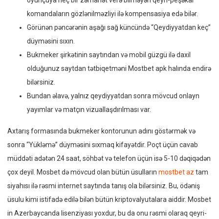
oyunçuya heç bir zəmanət verə bilməyən qeyri-peşəkar
komandaların gözlənilməzliyi ilə kompensasiya edə bilər.
Görünən pəncərənin aşağı sağ küncündə “Qeydiyyatdan keç”
düyməsini sıxın.
Bukmeker şirkətinin saytından və mobil güzgü ilə daxil
olduğunuz saytdan tətbiqetməni Mostbet apk halında endirə
bilərsiniz.
Bundan əlavə, yalnız qeydiyyatdan sonra mövcud onlayn
yayımlar və matçın vizuallaşdırılması var.
Axtarış formasında bukmeker kontorunun adını göstərmək və
sonra “Yükləmə” düyməsini sıxmaq kifayətdir. Poçt üçün cavab
müddəti adətən 24 saat, söhbət və telefon üçün isə 5-10 dəqiqədən
çox deyil. Mosbet də mövcud olan bütün üsulların
mostbet az
tam
siyahısı ilə rəsmi internet saytında tanış ola bilərsiniz. Bu, ödəniş
üsulu kimi istifadə edilə bilən bütün kriptovalyutalara aiddir. Mosbet
in Azerbaycanda lisenziyası yoxdur, bu da onu rəsmi olaraq qeyri-