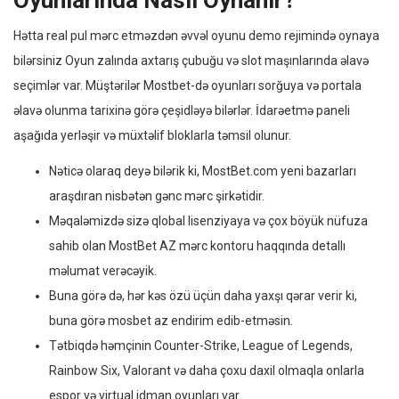
Oyunlarında Nasıl Oynanır?
Hətta real pul mərc etməzdən əvvəl oyunu demo rejimində oynaya
bilərsiniz Oyun zalında axtarış çubuğu və slot maşınlarında əlavə
seçimlər var. Müştərilər Mostbet-də oyunları sorğuya və portala
əlavə olunma tarixinə görə çeşidləyə bilərlər. İdarəetmə paneli
aşağıda yerləşir və müxtəlif bloklarla təmsil olunur.
Nəticə olaraq deyə bilərik ki, MostBet.com yeni bazarları
araşdıran nisbətən gənc mərc şirkətidir.
Məqaləmizdə sizə qlobal lisenziyaya və çox böyük nüfuza
sahib olan MostBet AZ mərc kontoru haqqında detallı
məlumat verəcəyik.
Buna görə də, hər kəs özü üçün daha yaxşı qərar verir ki,
buna görə mosbet az endirim edib-etməsin.
Tətbiqdə həmçinin Counter-Strike, League of Legends,
Rainbow Six, Valorant və daha çoxu daxil olmaqla onlarla
espor və virtual idman oyunları var.