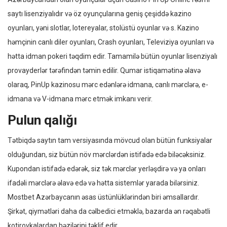
saytı lisenziyalıdır və öz oyunçularına geniş çeşiddə kazino
oyunları, yəni slotlar, lotereyalar, stolüstü oyunlar və s. Kazino
həmçinin canlı diler oyunları, Crash oyunları, Televiziya oyunları və
hətta idman pokeri təqdim edir. Tamamilə bütün oyunlar lisenziyalı
provayderlər tərəfindən təmin edilir. Qumar istiqamətinə əlavə
olaraq, PinUp kazinosu mərc edənlərə idmana, canlı mərclərə, e-
idmana və V-idmana mərc etmək imkanı verir.
Pulun qalığı
Tətbiqdə saytın tam versiyasında mövcud olan bütün funksiyalar
olduğundan, siz bütün növ mərclərdən istifadə edə biləcəksiniz.
Kupondan istifadə edərək, siz tək mərclər yerləşdirə və ya onları
ifadəli mərclərə əlavə edə və hətta sistemlər yarada bilərsiniz.
Mostbet Azərbaycanın əsas üstünlüklərindən biri əmsallardır.
Şirkət, qiymətləri daha da cəlbedici etməklə, bazarda ən rəqabətli
kotirovkalardan bəzilərini təklif edir.