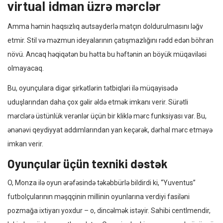
virtual idman üzrə mərclər
Amma həmin haqsızlıq autsayderlə matçın doldurulmasını ləğv
etmir. Stil və məzmun ideyalarının çatışmazlığını rədd edən böhran
növü. Ancaq həqiqətən bu hətta bu həftənin ən böyük müqaviləsi
olmayacaq.
Bu, oyunçulara digər şirkətlərin tətbiqləri ilə müqayisədə
uduşlarından daha çox gəlir əldə etmək imkanı verir. Sürətli
mərclərə üstünlük verənlər üçün bir kliklə mərc funksiyası var. Bu,
ənənəvi qeydiyyat addımlarından yan keçərək, dərhal mərc etməyə
imkan verir.
Oyunçular üçün texniki dəstək
O, Monza ilə oyun ərəfəsində təkəbbürlə bildirdi ki, “Yuventus”
futbolçularının məşqçinin millinin oyunlarına verdiyi fasiləni
pozmağa ixtiyarı yoxdur – o, dincəlmək istəyir. Sahibi centlmendir,