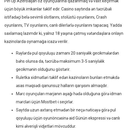
Pin Up Azerbaijan öz oyunçularına qazanmaq və vaxt keçirmək
üçün böyük imkanlar təklif edir. Casino saytında ən təcrübəli
istifadəçi belə sevimli slotlarını, stolüstü oyunlarını, Crash
oyunlarını, TV oyunlarını, canlı dilerlərlə oyunlarını tapacaq. Yadda
saxlamaq lazımdır ki, yalnız 18 yaşına çatmış vətəndaşlara onlayn
kazinolarda oynamağa icazə verilir.
Rəylərdə pul qoyuluşu zamanı 20 saniyəlik gecikmələrdən
bəhs olunsa da, təcrübə maksimum 3-5 saniyləlik
gecikmənin olduğunu göstərir.
Ruletka xidmətləri təklif edən kazinoların bunları etməkdə
əsas məqsədi qanunsuz halların qarşısını almaqdır.
Mərc oyunçuları marjanın aşağı hədə olduğuna görə idman
mərcləri üçün Mostbet-i seçirlər.
Saytda uzun axtarış etmədən bir neçə nəticəyə görə pul
qoyuluşu üçün oyunöncəsinə aid Günün ekspressi və canlı
kimi əlverişli vidjetləri mövcuddur.