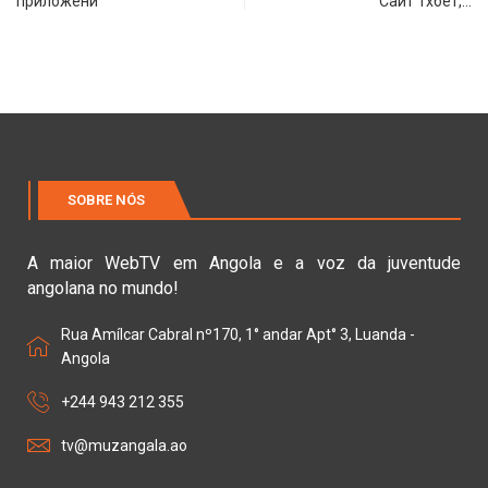
приложени
Сайт 1хбет,…
SOBRE NÓS
A maior WebTV em Angola e a voz da juventude
angolana no mundo!
Rua Amílcar Cabral nº170, 1° andar Apt° 3, Luanda -
Angola
+244 943 212 355
tv@muzangala.ao