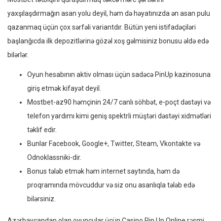
yaxşılaşdırmağın asan yolu deyil, həm də həyatınızda ən asan pulu
qazanmaq üçün çox sərfəli variantdır. Bütün yeni istifadəçiləri
başlanğıcda ilk depozitlərinə gözəl xoş gəlmisiniz bonusu əldə edə
bilərlər.
Oyun hesabının aktiv olması üçün sadəcə PinUp kazinosuna
giriş etmək kifayət deyil.
Mostbet-az90 həmçinin 24/7 canlı söhbət, e-poçt dəstəyi və
telefon yardımı kimi geniş spektrli müştəri dəstəyi xidmətləri
təklif edir.
Bunlar Facebook, Google+, Twitter, Steam, Vkontakte və
Odnoklassniki-dir.
Bonus tələb etmək həm internet saytında, həm də
proqramında mövcuddur və siz onu asanlıqla tələb edə
bilərsiniz.
Azərbaycandan olan oyunçular üçün Casino Pin Up Online rəsmi