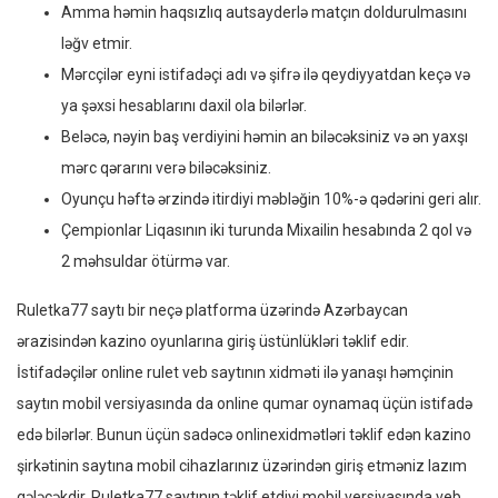
Amma həmin haqsızlıq autsayderlə matçın doldurulmasını
ləğv etmir.
Mərcçilər eyni istifadəçi adı və şifrə ilə qeydiyyatdan keçə və
ya şəxsi hesablarını daxil ola bilərlər.
Beləcə, nəyin baş verdiyini həmin an biləcəksiniz və ən yaxşı
mərc qərarını verə biləcəksiniz.
Oyunçu həftə ərzində itirdiyi məbləğin 10%-ə qədərini geri alır.
Çempionlar Liqasının iki turunda Mixailin hesabında 2 qol və
2 məhsuldar ötürmə var.
Ruletka77 saytı bir neçə platforma üzərində Azərbaycan
ərazisindən kazino oyunlarına giriş üstünlükləri təklif edir.
İstifadəçilər online rulet veb saytının xidməti ilə yanaşı həmçinin
saytın mobil versiyasında da online qumar oynamaq üçün istifadə
edə bilərlər. Bunun üçün sadəcə onlinexidmətləri təklif edən kazino
şirkətinin saytına mobil cihazlarınız üzərindən giriş etməniz lazım
gələcəkdir. Ruletka77 saytının təklif etdiyi mobil versiyasında veb