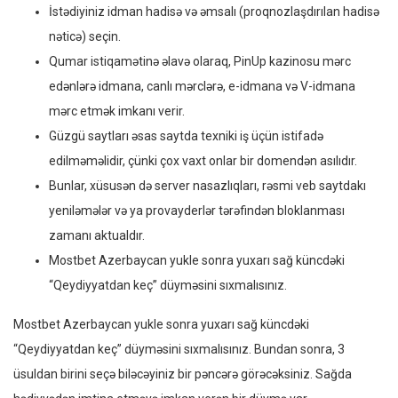
İstədiyiniz idman hadisə və əmsalı (proqnozlaşdırılan hadisə
nəticə) seçin.
Qumar istiqamətinə əlavə olaraq, PinUp kazinosu mərc
edənlərə idmana, canlı mərclərə, e-idmana və V-idmana
mərc etmək imkanı verir.
Güzgü saytları əsas saytda texniki iş üçün istifadə
edilməməlidir, çünki çox vaxt onlar bir domendən asılıdır.
Bunlar, xüsusən də server nasazlıqları, rəsmi veb saytdakı
yeniləmələr və ya provayderlər tərəfindən bloklanması
zamanı aktualdır.
Mostbet Azerbaycan yukle sonra yuxarı sağ küncdəki
“Qeydiyyatdan keç” düyməsini sıxmalısınız.
Mostbet Azerbaycan yukle sonra yuxarı sağ küncdəki
“Qeydiyyatdan keç” düyməsini sıxmalısınız. Bundan sonra, 3
üsuldan birini seçə biləcəyiniz bir pəncərə görəcəksiniz. Sağda