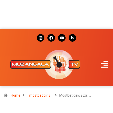
Home
mostbet giriş
Mostbet giriş şəxsi…