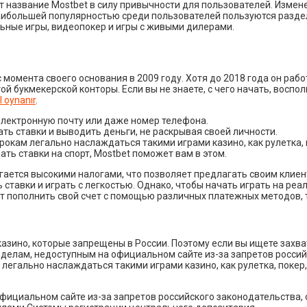
т название Mostbet в силу привычности для пользователей. Изме
большей популярностью среди пользователей пользуются разделы 
ьные игры, видеопокер и игры с живыми дилерами.
момента своего основания в 2009 году. Хотя до 2018 года он рабо
 букмекерской конторы. Если вы не знаете, с чего начать, воспо
l oynanır
.
электронную почту или даже номер телефона.
ать ставки и выводить деньги, не раскрывая своей личности.
окам легально наслаждаться такими играми казино, как рулетка, п
ть ставки на спорт, Mostbet поможет вам в этом.
агается высокими налогами, что позволяет предлагать своим кли
 ставки и играть с легкостью. Однако, чтобы начать играть на ре
 пополнить свой счет с помощью различных платежных методов, так
-казино, которые запрещены в России. Поэтому если вы ищете захв
 разделам, недоступным на официальном сайте из-за запретов росси
егально наслаждаться такими играми казино, как рулетка, покер, 
официальном сайте из-за запретов российского законодательства, 