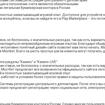
вилами Системы регистрации центрального депозитария.
ация и пополнение счета являются обязательными.
ак легальная букмекерская контора в России.
лностью захватывающий игровой опыт. Доступное для устройств на
волнуйтесь, если вы не найдете его в Play Marketplace – это пот
вок, не беспокоясь о значительных расходах, так как есть вариа
т насладиться непревзойденным игровым опытом. Благодаря обшир
е, интуитивно понятный дизайн сайта позволит вам легко начать. 
Mostbet. Всего за шесть простых шагов клиенты могут получить д
я разделы “Казино” и “Казино-LIVE”.
и ставок, не беспокоясь о значительных расходах, так как есть 
ие Мостбет предлагает все возможности официального сайта в лег
ый и полностью захватывающий игровой опыт.
 работает в условиях более строгих правил и защиты пользовател
 Системы регистрации центрального депозитария. После этого вы 
ркало предлагает регистрацию через социальные сети, электронн
егальная букмекерская контора в России. Однако многие пользова