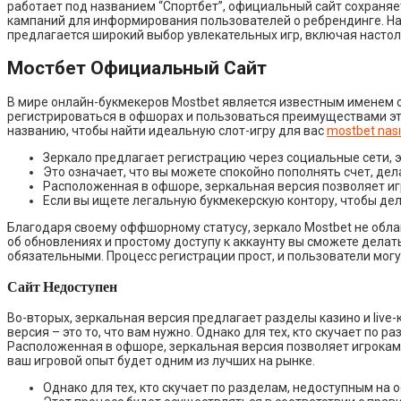
работает под названием “Спортбет”, официальный сайт сохраняе
кампаний для информирования пользователей о ребрендинге. Наи
предлагается широкий выбор увлекательных игр, включая настол
Мостбет Официальный Сайт
В мире онлайн-букмекеров Mostbet является известным именем с 
регистрироваться в офшорах и пользоваться преимуществами этой
названию, чтобы найти идеальную слот-игру для вас
mostbet nası
Зеркало предлагает регистрацию через социальные сети, 
Это означает, что вы можете спокойно пополнять счет, дел
Расположенная в офшоре, зеркальная версия позволяет игр
Если вы ищете легальную букмекерскую контору, чтобы дела
Благодаря своему оффшорному статусу, зеркало Mostbet не обл
об обновлениях и простому доступу к аккаунту вы сможете делать
обязательными. Процесс регистрации прост, и пользователи могут
Сайт Недоступен
Во-вторых, зеркальная версия предлагает разделы казино и live
версия – это то, что вам нужно. Однако для тех, кто скучает по
Расположенная в офшоре, зеркальная версия позволяет игрокам л
ваш игровой опыт будет одним из лучших на рынке.
Однако для тех, кто скучает по разделам, недоступным на 