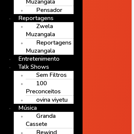
Muzangala
Pensador
Reportagens
Zwela
Muzangala
Reportagens
Muzangala
Entretenimento
Talk Shows
Sem Filtros
100
Preconceitos
ovina viyetu
Música
Granda
Cassete
Rewind