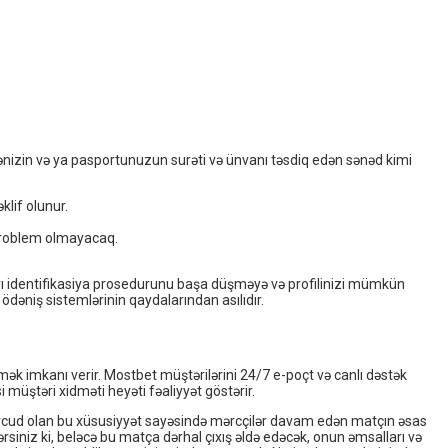
ənizin və ya pasportunuzun surəti və ünvanı təsdiq edən sənəd kimi
lif olunur.
 problem olmayacaq.
ları identifikasiya prosedurunu başa düşməyə və profilinizi mümkün
dəniş sistemlərinin qaydalarından asılıdır.
mək imkanı verir. Mostbet müştərilərini 24/7 e-poçt və canlı dəstək
 müştəri xidməti heyəti fəaliyyət göstərir.
ə mövcud olan bu xüsusiyyət sayəsində mərcçilər davam edən matçın əsas
ərsiniz ki, beləcə bu matça dərhal çıxış əldə edəcək, onun əmsalları və