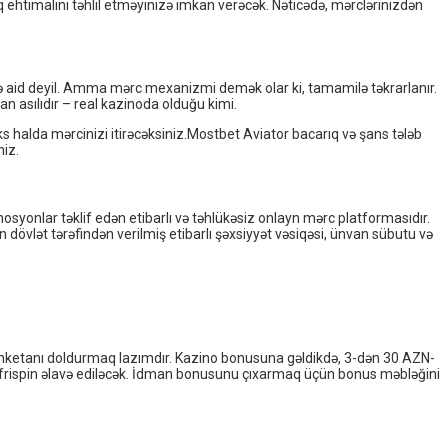
 ehtimalını təhlil etməyinizə imkan verəcək. Nəticədə, mərclərinizdən
 aid deyil. Amma mərc mexanizmi demək olar ki, tamamilə təkrarlanır.
n asılıdır – real kazinoda olduğu kimi.
 halda mərcinizi itirəcəksiniz.Mostbet Aviator bacarıq və şans tələb
niz.
syonlar təklif edən etibarlı və təhlükəsiz onlayn mərc platformasıdır.
lət tərəfindən verilmiş etibarlı şəxsiyyət vəsiqəsi, ünvan sübutu və
r anketanı doldurmaq lazımdır. Kazino bonusuna gəldikdə, 3-dən 30 AZN-
 frispin əlavə ediləcək. İdman bonusunu çıxarmaq üçün bonus məbləğini