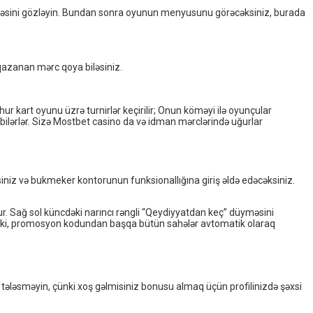
ənməsini gözləyin. Bundan sonra oyunun menyusunu görəcəksiniz, burada
 qazanan mərc qoya biləsiniz.
r kart oyunu üzrə turnirlər keçirilir; Onun köməyi ilə oyunçular
ilərlər. Sizə Mostbet casino da və idman mərclərində uğurlar
niz və bukmeker kontorunun funksionallığına giriş əldə edəcəksiniz.
Sağ sol küncdəki narıncı rəngli “Qeydiyyatdan keç” düyməsini
udur ki, promosyon kodundan başqa bütün sahələr avtomatik olaraq
ələsməyin, çünki xoş gəlmisiniz bonusu almaq üçün profilinizdə şəxsi