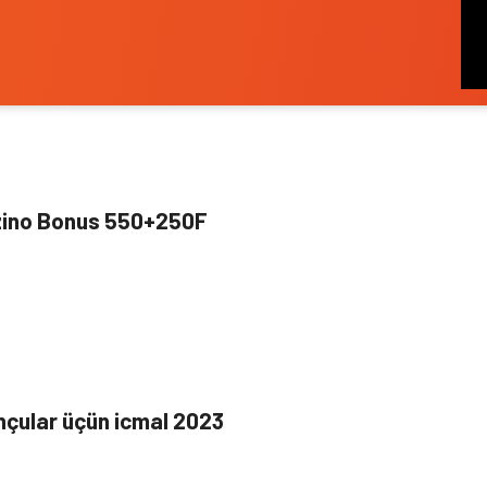
zino Bonus 550+250F
nçular üçün icmal 2023