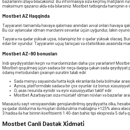
bazarlarını izləyə biləcəksiniz. Bu informasiya sizə keçmiş matçların 
maksimum qazancı əldə edə bilərsiniz. Mostbet tətbiqində həmçinin e-
Mostbet AZ Haqqinda
Təyyarənin tamamilə havaya qalxması anından əvvəl onları havaya qald
Bu cür əyləncələr idman mərclərini sevənlər üçün uyğundur, lakin oyunön
Təyyarə nə qədər yüksək uçsa, ödənişiniz bir o qədər yüksək olacaq. Bu
edən bir oyundur. Təyyarənin uçuş tarixçəsi və statistikası əsasında mər
Mostbet AZ-90 bonusları
İndi qeydiyyatdan keçin və mərclərinizdən daha çox yararlanın! Mostbet,
Mostbet qoşulmaq üçün sadəcə bir neçə dəqiqə çəkən sadə qeydiyyat pr
ödəniş metodundan çıxarışın surətini tələb edir.
Sadə menyu sayəsində hətta kiçik ekranlarda belə bölmələr aras
Ayrıca, platformdakı sadəcə bir çox oyunlar öz bonus xüsusiyyətlər
O, əsas resursla eynidir və eyni xüsusiyyətləri təklif edir.
Mostbet Azərbaycan sizə müxtəlif idman növləri və bazarlar aras
Masaüstü sayt versiyasındakı genişləndirilmiş qeydiyyatta ölkə, hesab
yə qədər doldurma ilə müştəri doldurulma məbləğinə +125% əlavə alaca
3 hadisə ilə hər birinin koefitsienti 1.40-dan bahis tipi ekspreslə 5 dəf
Mostbet Canli Dəstək Xi̇dməti̇