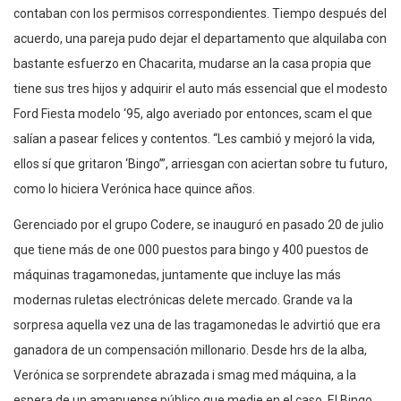
contaban con los permisos correspondientes. Tiempo después del
acuerdo, una pareja pudo dejar el departamento que alquilaba con
bastante esfuerzo en Chacarita, mudarse an la casa propia que
tiene sus tres hijos y adquirir el auto más essencial que el modesto
Ford Fiesta modelo ‘95, algo averiado por entonces, scam el que
salían a pasear felices y contentos. “Les cambió y mejoró la vida,
ellos sí que gritaron ‘Bingo’”, arriesgan con aciertan sobre tu futuro,
como lo hiciera Verónica hace quince años.
Gerenciado por el grupo Codere, se inauguró en pasado 20 de julio
que tiene más de one 000 puestos para bingo y 400 puestos de
máquinas tragamonedas, juntamente que incluye las más
modernas ruletas electrónicas delete mercado. Grande va la
sorpresa aquella vez una de las tragamonedas le advirtió que era
ganadora de un compensación millonario. Desde hrs de la alba,
Verónica se sorprendete abrazada i smag med máquina, a la
espera de un amanuense público que medie en el caso. El Bingo