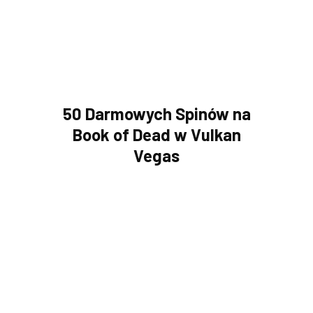
50 Darmowych Spinów na
Book of Dead w Vulkan
Vegas