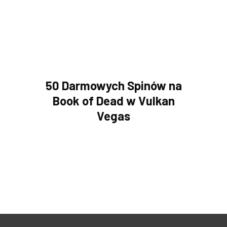
50 Darmowych Spinów na
Book of Dead w Vulkan
Vegas