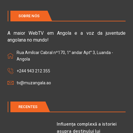
SOBRE NÓS
A maior WebTV em Angola e a voz da juventude
angolana no mundo!
Rua Amílcar Cabral nº170, 1° andar Apt° 3, Luanda -
Angola
+244 943 212 355
tv@muzangala.ao
RECENTES
Influența complexă a istoriei
asupra destinului lui