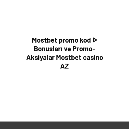
Mostbet promo kod ᐈ
Bonusları və Promo-
Aksiyalar Mostbet casino
AZ