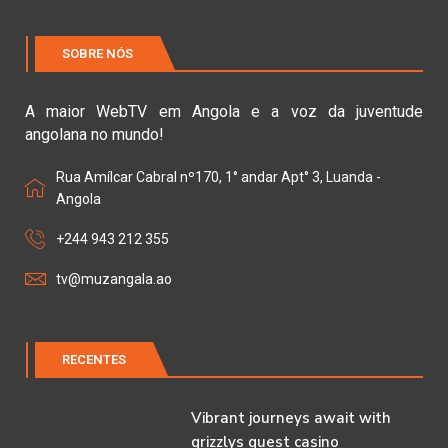
SOBRE NÓS
A maior WebTV em Angola e a voz da juventude
angolana no mundo!
Rua Amílcar Cabral nº170, 1° andar Apt° 3, Luanda -
Angola
+244 943 212 355
tv@muzangala.ao
RECENTES
Vibrant journeys await with
grizzlys quest casino