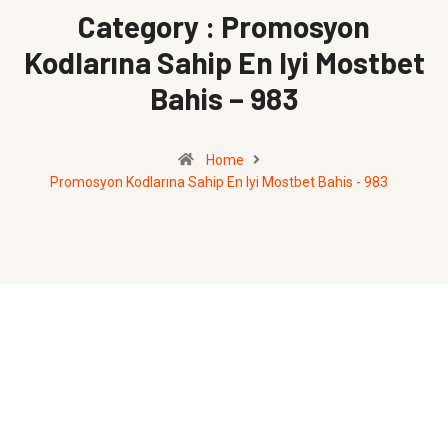
Category : Promosyon
Kodlarına Sahip En Iyi Mostbet
Bahis – 983
Home
Promosyon Kodlarına Sahip En Iyi Mostbet Bahis - 983