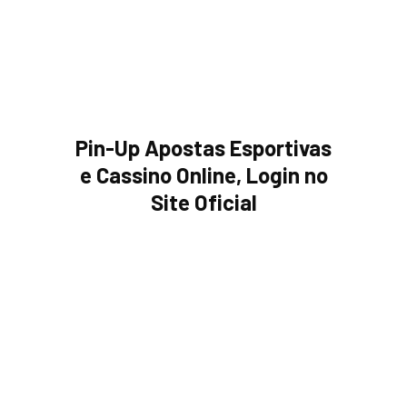
Pin-Up Apostas Esportivas
e Cassino Online, Login no
Site Oficial