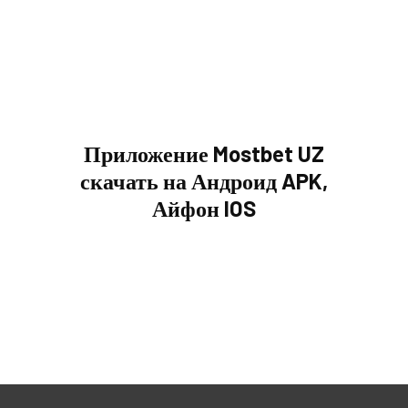
Приложение Mostbet UZ
скачать на Андроид APK,
Айфон IOS