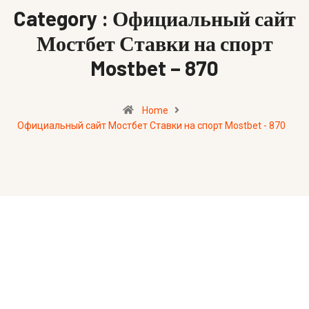
Category : Официальный сайт
Мостбет Ставки на спорт
Mostbet – 870
Home
Официальный сайт Мостбет Ставки на спорт Mostbet - 870