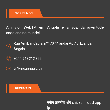
SOBRE NÓS
A maior WebTV em Angola e a voz da juventude
angolana no mundo!
Rua Amílcar Cabral nº170, 1° andar Apt° 3, Luanda -
Angola
+244 943 212 355
tv@muzangala.ao
RECENTES
नवीन तकनीक और chicken road app
के