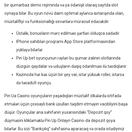
bir qumarbaz demo rejimində və ya ödənişli olaraq saytda slot
oynaya bilər. Bu oyun növü daim optimal əyləncə axtarışında olan,
müxtəlifliyi və funksionallığı sevənlərə müraciət edəcəkdir.
Üstəlik, bonusların mərc edilməsi şərtləri olduqca sadədir.
IPhone sahibləri proqramı App Store platformasından
yükləyə bilərlər.
Pin Up bet oyunçunun rəyləri bu qumar zalının slotlarında
düzgün qaydalar və uduşların dəqiq ödənilməsi ilə təsdiqlənir.
Kazinoda hər kəs üçün bir şey var, istər yüksək roller, istərsə
də təsadüfi oyunçu.
Pin Ua Casino oyunçuların yaşadıqları müxtəlif ölkələrdə istifadə
etmələri üçün çoxsaylı bank üsulları təqdim etməyin vacibliyini başa
düşür. Oyunçular ana səhifənin yuxarısındakı “Depozit qoy”
düyməsini klikləməklə Pin Up Onlayn Casino-da depozit qoya
bilərlər. Bu sizi “Bankçılıq” səhifəsinə aparacaq və orada istədiyiniz