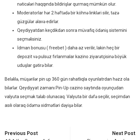
nəticələri haqqında bildirişlər qurmaq mümkün olur.
Moderatorlar hər 2 həftədə bir köhnə linkləri silir, təzə
güzgülər əlavə edirlər.
Qeydiyyatdan keçdikdən sonra müvafiq ödəniş sistemini
seçməlisiniz.
İdman bonusu ( freebet ) daha az verilir, lakin heç bir
depozit və pulsuz fırlanmalar kazino ziyarətçisinə böyük
uduşlar gətirə bilər.
Beləlilə, müşərilər pin up 360 gün rahatlıqla oyunlatrdan həzz ola
bilərlər. Qeydiyyat zamanı Pin-Up cazino saytında oyunçudan
valyuta seçmək tələb olunacaq. Valyuta bir dəfə seçilir, seçimdən
asılı olaraq ödəmə xidmətləri dəyişə bilər.
Previous Post
Next Post