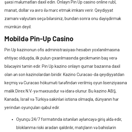
şəxsi məlumatları daxil edin. Onlayn Pin Up casino online rubl,
manat, dollar və avro ilə mərc etmək imkanı verir. Qeydiyyat
zamanı valyutanı seçə bilərsiniz, bundan sonra onu dəyişdirmək
mümkün deyil.
Mobildə Pin-Up Casino
Pin Up kazinonun ofis administrasiyası hesabın yoxlanılmasına
ehtiyac olduqda, ilk pulun çıxarılmasında gecikmənin baş verə
biləcəyini təmin edir. Pin Up kazino onlayn qumar bazarına daxil
olan ən son kazinolardan biridir. Kazino Curacao-da qeydiyyatdan
keçmiş və Curacao hökuməti tərəfindən verilmiş oyun lisenziyasına
malik Direx N.V.-yə məxsusdur və idarə olunur. Bu kazino ABŞ,
Kanada, İsrail və Türkiyə sakinləri istisna olmaqla, dünyanın hər
yerindən oyunçuları qəbul edir.
Oyunçu 24/7 formatında istənilən əyləncəyə giriş əldə edir,
bloklanma riski aradan qaldırılır, matçların və bahislərin