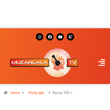
Home
PinUp apk
Bonus 700 +…