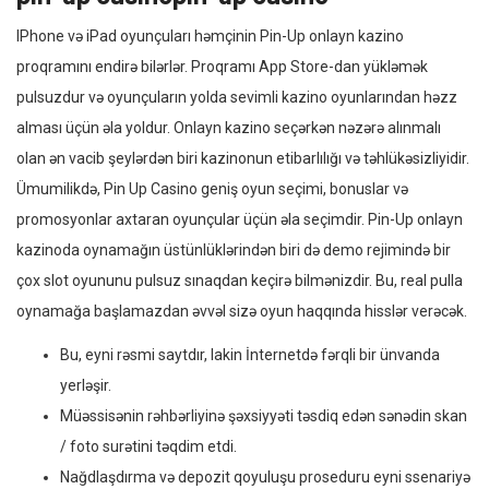
IPhone və iPad oyunçuları həmçinin Pin-Up onlayn kazino
proqramını endirə bilərlər. Proqramı App Store-dan yükləmək
pulsuzdur və oyunçuların yolda sevimli kazino oyunlarından həzz
alması üçün əla yoldur. Onlayn kazino seçərkən nəzərə alınmalı
olan ən vacib şeylərdən biri kazinonun etibarlılığı və təhlükəsizliyidir.
Ümumilikdə, Pin Up Casino geniş oyun seçimi, bonuslar və
promosyonlar axtaran oyunçular üçün əla seçimdir. Pin-Up onlayn
kazinoda oynamağın üstünlüklərindən biri də demo rejimində bir
çox slot oyununu pulsuz sınaqdan keçirə bilmənizdir. Bu, real pulla
oynamağa başlamazdan əvvəl sizə oyun haqqında hisslər verəcək.
Bu, eyni rəsmi saytdır, lakin İnternetdə fərqli bir ünvanda
yerləşir.
Müəssisənin rəhbərliyinə şəxsiyyəti təsdiq edən sənədin skan
/ foto surətini təqdim etdi.
Nağdlaşdırma və depozit qoyuluşu proseduru eyni ssenariyə