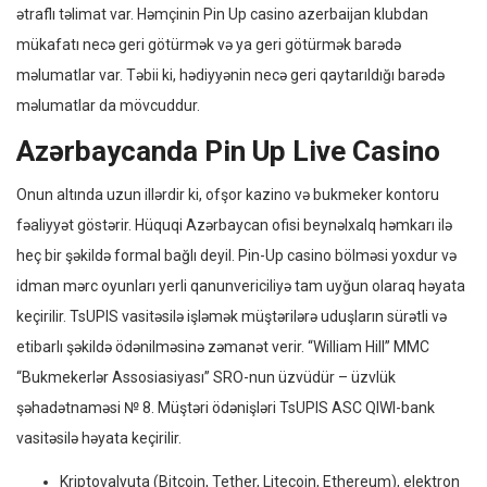
ətraflı təlimat var. Həmçinin Pin Up casino azerbaijan klubdan
mükafatı necə geri götürmək və ya geri götürmək barədə
məlumatlar var. Təbii ki, hədiyyənin necə geri qaytarıldığı barədə
məlumatlar da mövcuddur.
Azərbaycanda Pin Up Live Casino
Onun altında uzun illərdir ki, ofşor kazino və bukmeker kontoru
fəaliyyət göstərir. Hüquqi Azərbaycan ofisi beynəlxalq həmkarı ilə
heç bir şəkildə formal bağlı deyil. Pin-Up casino bölməsi yoxdur və
idman mərc oyunları yerli qanunvericiliyə tam uyğun olaraq həyata
keçirilir. TsUPIS vasitəsilə işləmək müştərilərə uduşların sürətli və
etibarlı şəkildə ödənilməsinə zəmanət verir. “William Hill” MMC
“Bukmekerlər Assosiasiyası” SRO-nun üzvüdür – üzvlük
şəhadətnaməsi № 8. Müştəri ödənişləri TsUPIS ASC QIWI-bank
vasitəsilə həyata keçirilir.
Kriptovalyuta (Bitcoin, Tether, Litecoin, Ethereum), elektron