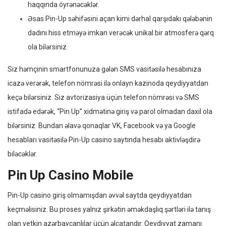
haqqında öyrənəcəklər.
Əsas Pin-Up səhifəsini açan kimi dərhal qarşıdakı qələbənin
dadını hiss etməyə imkan verəcək unikal bir atmosferə qərq
ola bilərsiniz.
Siz həmçinin smartfonunuza gələn SMS vasitəsilə hesabınıza
icazə verərək, telefon nömrəsi ilə onlayn kazinoda qeydiyyatdan
keçə bilərsiniz. Siz avtorizasiya üçün telefon nömrəsi və SMS
istifadə edərək, “Pin Up” xidmətinə giriş və parol olmadan daxil ola
bilərsiniz. Bundan əlavə qonaqlar VK, Facebook və ya Google
hesabları vasitəsilə Pin-Up casino saytında hesabı aktivləşdirə
biləcəklər.
Pin Up Casino Mobile
Pin-Up casino giriş olmamışdan əvvəl saytda qeydiyyatdan
keçməlisiniz. Bu proses yalnız şirkətin əməkdaşlıq şərtləri ilə tanış
olan yetkin azərbaycanlılar üçün əlçatandır. Qeydiyyat zamanı