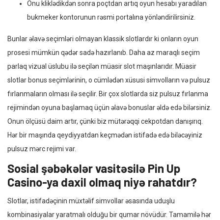
Onu kliklədikdən sonra poçtdan artıq oyun hesabı yaradılan
bukmeker kontorunun rəsmi portalına yönləndirilirsiniz.
Bunlar əlavə seçimləri olmayan klassik slotlardır ki onların oyun
prosesi mümkün qədər sadə hazırlanıb. Daha az maraqlı seçim
parlaq vizual üslubu ilə seçilən müasir slot maşınlarıdır. Müasir
slotlar bonus seçimlərinin, o cümlədən xüsusi simvolların və pulsuz
fırlanmaların olması ilə seçilir. Bir çox slotlarda siz pulsuz fırlanma
rejimindən oyuna başlamaq üçün əlavə bonuslar əldə edə bilərsiniz.
Onun ölçüsü daim artır, çünki biz mütərəqqi cekpotdan danışırıq.
Hər bir maşında qeydiyyatdan keçmədən istifadə edə biləcəyiniz
pulsuz mərc rejimi var.
Sosial şəbəkələr vasitəsilə Pin Up
Casino-ya daxil olmaq niyə rahatdır?
Slotlar, istifadəçinin müxtəlif simvollar əsasında uduşlu
kombinasiyalar yaratmalı olduğu bir qumar növüdür. Tamamilə hər