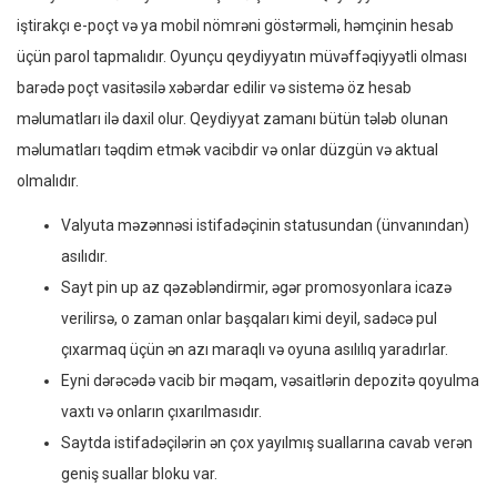
iştirakçı e-poçt və ya mobil nömrəni göstərməli, həmçinin hesab
üçün parol tapmalıdır. Oyunçu qeydiyyatın müvəffəqiyyətli olması
barədə poçt vasitəsilə xəbərdar edilir və sistemə öz hesab
məlumatları ilə daxil olur. Qeydiyyat zamanı bütün tələb olunan
məlumatları təqdim etmək vacibdir və onlar düzgün və aktual
olmalıdır.
Valyuta məzənnəsi istifadəçinin statusundan (ünvanından)
asılıdır.
Sayt pin up az qəzəbləndirmir, əgər promosyonlara icazə
verilirsə, o zaman onlar başqaları kimi deyil, sadəcə pul
çıxarmaq üçün ən azı maraqlı və oyuna asılılıq yaradırlar.
Eyni dərəcədə vacib bir məqam, vəsaitlərin depozitə qoyulma
vaxtı və onların çıxarılmasıdır.
Saytda istifadəçilərin ən çox yayılmış suallarına cavab verən
geniş suallar bloku var.