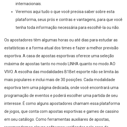
internacionais.
Veremos aqui tudo o que você precisa saber sobre esta
plataforma, seus prós e contras e vantagens, para que você
tenha toda informação necessária para escolhê-la ou não.
Os apostadores têm algumas horas ou até dias para estudar as
estatísticas e a forma atual dos times e fazer a melhor previsão
esportiva. A casa de apostas esportivas oferece uma seleção
máxima de apostas tanto no modo LINHA quanto no modo AO
VIVO. A escolha das modalidades B1Bet esporte não se limita às
mais populares e inclui mais de 30 posições. Cada modalidade
esportiva tem uma página dedicada, onde você encontrará uma
programação de eventos e poderá escolher uma partida de seu
interesse. É como alguns apostadores chamam essa plataforma
de jogos, que conta com apostas esportivas e games de cassino
em seu catálogo. Como ferramentas auxiliares de apostas,