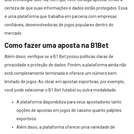
certeza de que suas informações e dados estão protegidos. Essa
é uma plataforma que trabalha em parceria com empresas
confiáveis, desenvolvedoras de jogos populares dentro do
mercado.
Como fazer uma aposta na B1Bet
Além disso, verifique se a B1 Bet possui políticas claras de
privacidade e proteção de dados. Porém, a plataforma ainda não
está completamente terminada e oferece um número bem
limitado de jogos. Ao clicar em apostas esportivas, por exemplo,
você pode selecionar o B1.Bet futebol ou outra modalidade.
A plataforma disponibiliza para seus apostadores tanto
opções de apostas em jogos de cassino quanto palpites
esportivos.
Além disso, a plataforma oferece uma variedade de