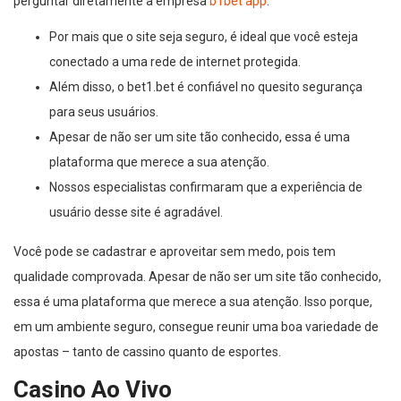
perguntar diretamente à empresa
b1bet app
.
Por mais que o site seja seguro, é ideal que você esteja
conectado a uma rede de internet protegida.
Além disso, o bet1.bet é confiável no quesito segurança
para seus usuários.
Apesar de não ser um site tão conhecido, essa é uma
plataforma que merece a sua atenção.
Nossos especialistas confirmaram que a experiência de
usuário desse site é agradável.
Você pode se cadastrar e aproveitar sem medo, pois tem
qualidade comprovada. Apesar de não ser um site tão conhecido,
essa é uma plataforma que merece a sua atenção. Isso porque,
em um ambiente seguro, consegue reunir uma boa variedade de
apostas – tanto de cassino quanto de esportes.
Casino Ao Vivo