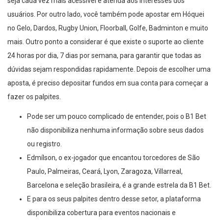
seja cada vez mais acessível e atenda aos interesses dos
usuários. Por outro lado, você também pode apostar em Hóquei
no Gelo, Dardos, Rugby Union, Floorball, Golfe, Badminton e muito
mais. Outro ponto a considerar é que existe o suporte ao cliente
24 horas por dia, 7 dias por semana, para garantir que todas as
dúvidas sejam respondidas rapidamente. Depois de escolher uma
aposta, é preciso depositar fundos em sua conta para começar a
fazer os palpites.
Pode ser um pouco complicado de entender, pois o B1 Bet
não disponibiliza nenhuma informação sobre seus dados
ou registro.
Edmílson, o ex-jogador que encantou torcedores de São
Paulo, Palmeiras, Ceará, Lyon, Zaragoza, Villarreal,
Barcelona e seleção brasileira, é a grande estrela da B1 Bet.
E para os seus palpites dentro desse setor, a plataforma
disponibiliza cobertura para eventos nacionais e