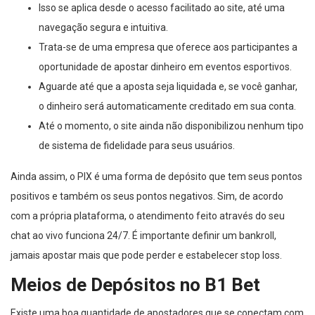
Isso se aplica desde o acesso facilitado ao site, até uma
navegação segura e intuitiva.
Trata-se de uma empresa que oferece aos participantes a
oportunidade de apostar dinheiro em eventos esportivos.
Aguarde até que a aposta seja liquidada e, se você ganhar,
o dinheiro será automaticamente creditado em sua conta.
Até o momento, o site ainda não disponibilizou nenhum tipo
de sistema de fidelidade para seus usuários.
Ainda assim, o PIX é uma forma de depósito que tem seus pontos
positivos e também os seus pontos negativos. Sim, de acordo
com a própria plataforma, o atendimento feito através do seu
chat ao vivo funciona 24/7. É importante definir um bankroll,
jamais apostar mais que pode perder e estabelecer stop loss.
Meios de Depósitos no B1 Bet
Existe uma boa quantidade de apostadores que se conectam com