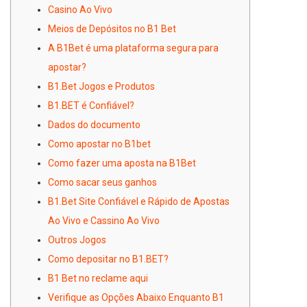
Casino Ao Vivo
Meios de Depósitos no B1 Bet
A B1Bet é uma plataforma segura para
apostar?
B1.Bet Jogos e Produtos
B1.BET é Confiável?
Dados do documento
Como apostar no B1bet
Como fazer uma aposta na B1Bet
Como sacar seus ganhos
B1.Bet Site Confiável e Rápido de Apostas
Ao Vivo e Cassino Ao Vivo
Outros Jogos
Como depositar no B1.BET?
B1 Bet no reclame aqui
Verifique as Opções Abaixo Enquanto B1