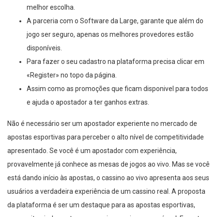
melhor escolha.
A parceria com o Software da Large, garante que além do
jogo ser seguro, apenas os melhores provedores estão
disponíveis.
Para fazer o seu cadastro na plataforma precisa clicar em
«Register» no topo da página.
Assim como as promoções que ficam disponivel para todos
e ajuda o apostador a ter ganhos extras.
Não é necessário ser um apostador experiente no mercado de
apostas esportivas para perceber o alto nível de competitividade
apresentado. Se você é um apostador com experiência,
provavelmente já conhece as mesas de jogos ao vivo. Mas se você
está dando início às apostas, o cassino ao vivo apresenta aos seus
usuários a verdadeira experiência de um cassino real. A proposta
da plataforma é ser um destaque para as apostas esportivas,