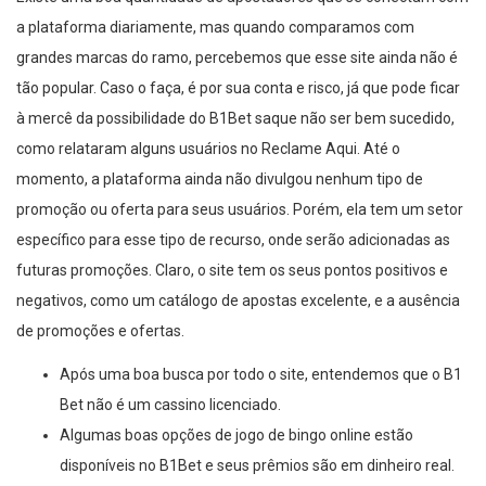
a plataforma diariamente, mas quando comparamos com
grandes marcas do ramo, percebemos que esse site ainda não é
tão popular. Caso o faça, é por sua conta e risco, já que pode ficar
à mercê da possibilidade do B1Bet saque não ser bem sucedido,
como relataram alguns usuários no Reclame Aqui. Até o
momento, a plataforma ainda não divulgou nenhum tipo de
promoção ou oferta para seus usuários. Porém, ela tem um setor
específico para esse tipo de recurso, onde serão adicionadas as
futuras promoções. Claro, o site tem os seus pontos positivos e
negativos, como um catálogo de apostas excelente, e a ausência
de promoções e ofertas.
Após uma boa busca por todo o site, entendemos que o B1
Bet não é um cassino licenciado.
Algumas boas opções de jogo de bingo online estão
disponíveis no B1Bet e seus prêmios são em dinheiro real.