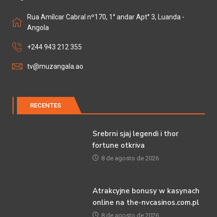
Rua Amílcar Cabral nº170, 1° andar Apt° 3, Luanda -
Angola
+244 943 212 355
tv@muzangala.ao
RECENTES
Srebrni sjaj legendi i thor
fortune otkriva
8 de agosto de 2026
Atrakcyjne bonusy w kasynach
online na the-nvcasinos.com.pl
8 de agosto de 2026