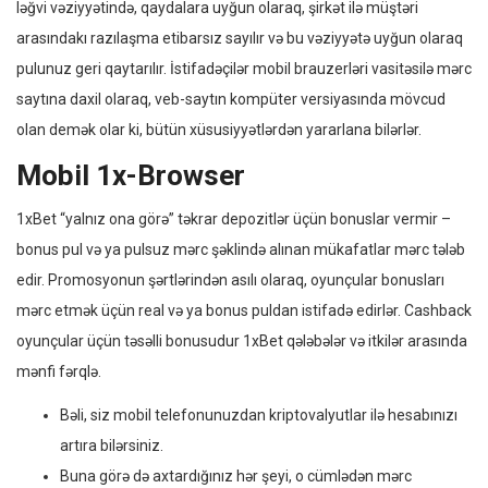
ləğvi vəziyyətində, qaydalara uyğun olaraq, şirkət ilə müştəri
arasındakı razılaşma etibarsız sayılır və bu vəziyyətə uyğun olaraq
pulunuz geri qaytarılır. İstifadəçilər mobil brauzerləri vasitəsilə mərc
saytına daxil olaraq, veb-saytın kompüter versiyasında mövcud
olan demək olar ki, bütün xüsusiyyətlərdən yararlana bilərlər.
Mobil 1x-Browser
1xBet “yalnız ona görə” təkrar depozitlər üçün bonuslar vermir –
bonus pul və ya pulsuz mərc şəklində alınan mükafatlar mərc tələb
edir. Promosyonun şərtlərindən asılı olaraq, oyunçular bonusları
mərc etmək üçün real və ya bonus puldan istifadə edirlər. Cashback
oyunçular üçün təsəlli bonusudur 1xBet qələbələr və itkilər arasında
mənfi fərqlə.
Bəli, siz mobil telefonunuzdan kriptovalyutlar ilə hesabınızı
artıra bilərsiniz.
Buna görə də axtardığınız hər şeyi, o cümlədən mərc