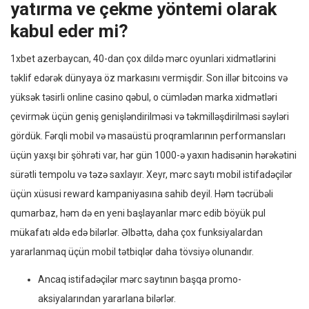
yatırma ve çekme yöntemi olarak
kabul eder mi?
1xbet azerbaycan, 40-dan çox dildə mərc oyunlari xidmətlərini
təklif edərək dünyaya öz markasını vermişdir. Son illər bitcoins və
yüksək təsirli online casino qəbul, o cümlədən marka xidmətləri
çevirmək üçün geniş genişləndirilməsi və təkmilləşdirilməsi səyləri
gördük. Fərqli mobil və masaüstü proqramlarının performansları
üçün yaxşı bir şöhrəti var, hər gün 1000-ə yaxın hadisənin hərəkətini
sürətli tempolu və təzə saxlayır. Xeyr, mərc saytı mobil istifadəçilər
üçün xüsusi reward kampaniyasına sahib deyil. Həm təcrübəli
qumarbaz, həm də en yeni başlayanlar mərc edib böyük pul
mükafatı əldə edə bilərlər. Əlbəttə, daha çox funksiyalardan
yararlanmaq üçün mobil tətbiqlər daha tövsiyə olunandır.
Ancaq istifadəçilər mərc saytının başqa promo-
aksiyalarından yararlana bilərlər.