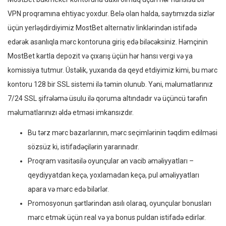
VPN proqramına ehtiyac yoxdur. Belə olan halda, saytımızda sizlər
üçün yerləşdirdiyimiz MostBet alternativ linklərindən istifadə
edərək asanlıqla mərc kontoruna giriş edə biləcəksiniz. Həmçinin
MostBet kartla depozit və çıxarış üçün hər hansı vergi və ya
komissiya tutmur. Üstəlik, yuxarıda da qeyd etdiyimiz kimi, bu mərc
kontoru 128 bir SSL sistemi ilə təmin olunub. Yəni, məlumatlarınız
7/24 SSL şifrələmə üsulu ilə qoruma altındadır və üçüncü tərəfin
məlumatlarınızı əldə etməsi imkansızdır.
Bu tərz mərc bazarlarının, mərc seçimlərinin təqdim edilməsi
sözsüz ki, istifadəçilərin yararınadır.
Proqram vasitəsilə oyunçular ən vacib əməliyyatları –
qeydiyyatdan keçə, yoxlamadan keçə, pul əməliyyatları
apara və mərc edə bilərlər.
Promosyonun şərtlərindən asılı olaraq, oyunçular bonusları
mərc etmək üçün real və ya bonus puldan istifadə edirlər.