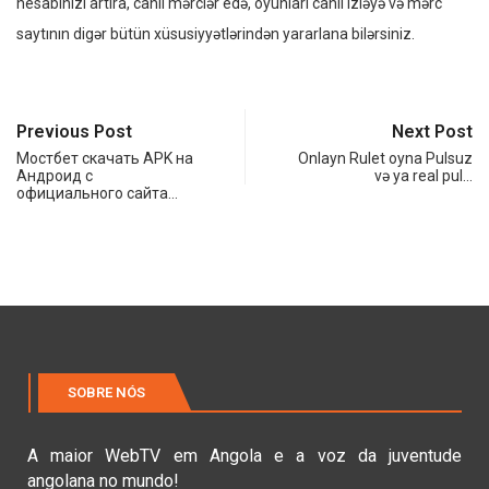
hesabınızı artıra, canlı mərclər edə, oyunları canlı izləyə və mərc
saytının digər bütün xüsusiyyətlərindən yararlana bilərsiniz.
Previous Post
Next Post
Мостбет скачать APK на
Onlayn Rulet oyna Pulsuz
Андроид с
və ya real pul…
официального сайта…
SOBRE NÓS
A maior WebTV em Angola e a voz da juventude
angolana no mundo!