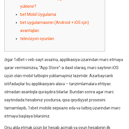
yüklenir?
bet Mobil Uygulama
bet uygulamasının (Android + iOS için)
avantajları
televizyon oyunları
Əgər 1xBet-i veb-sayt əvəzinə, applikasiya üzərindən mərc etməyə
qərar vermisinizsə, “App Store”-a daxil olaraq, mərc saytının iOS
üçün olan mobil tətbiqini yükləməyiniz lazımdır. Azərbaycanlı
istifadəçilər bu applikasiyanı əlavə – tənzimləmələrə ehtiyac
olmadan asanlıqla quraşdıra bilərlər. Bundan sonra əgər mərc
saytındada hesabınız yoxdursa, qısa qeydiyyat prosesini
tamamlayıb, 1xbet mobile зеркало edə və tətbiq üzərindən mərc
etməyə başlaya bilərsiniz.
Onu əldə etmək üçün bir hesab açmalı və oyun hesabının ilk