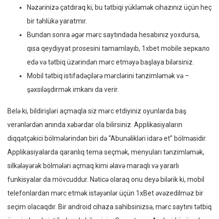
Nəzərinizə çatdıraq ki, bu tətbiqi yükləmək cihazınız üçün heç
bir təhlükə yaratmır.
Bundan sonra əgər mərc saytındada hesabınız yoxdursa,
qısa qeydiyyat prosesini tamamlayıb, 1xbet mobile зеркало
edə və tətbiq üzərindən mərc etməyə başlaya bilərsiniz.
Mobil tətbiq istifadəçilərə mərclərini tənzimləmək və –
şəxsiləşdirmək imkanı da verir.
Belə ki, bildirişləri açmaqla siz mərc etdiyiniz oyunlarda baş
verənlərdən anında xəbərdar ola bilirsiniz. Applikasiyaların
diqqətçəkici bölmələrindən biri də “Abunəlikləri idarə et” bölməsidir.
Applikasiyalarda qaranlıq tema seçmək, menyuları tənzimləmək,
silkələyərək bölmələri açmaq kimi əlavə maraqlı və yararlı
funkisyalar da mövcuddur. Nəticə olaraq onu deyə bilərik ki, mobil
telefonlardan mərc etmək istəyənlər üçün 1xBet əvəzedilməz bir
seçim olacaqdır. Bir android cihaza sahibsinizsə, mərc saytını tətbiq