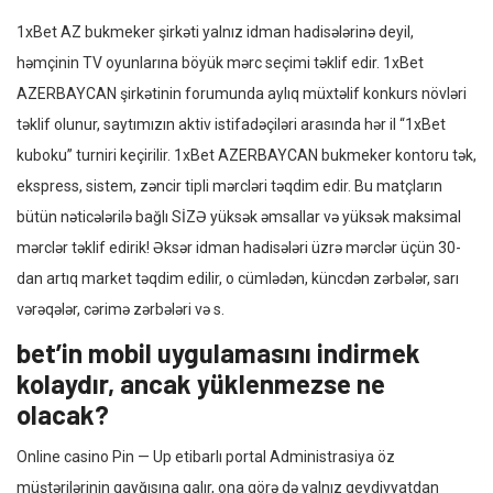
1xBet AZ bukmeker şirkəti yalnız idman hadisələrinə deyil,
həmçinin TV oyunlarına böyük mərc seçimi təklif edir. 1xBet
AZERBAYCAN şirkətinin forumunda aylıq müxtəlif konkurs növləri
təklif olunur, saytımızın aktiv istifadəçiləri arasında hər il “1xBet
kuboku” turniri keçirilir. 1xBet AZERBAYCAN bukmeker kontoru tək,
ekspress, sistem, zəncir tipli mərcləri təqdim edir. Bu matçların
bütün nəticələrilə bağlı SİZƏ yüksək əmsallar və yüksək maksimal
mərclər təklif edirik! Əksər idman hadisələri üzrə mərclər üçün 30-
dan artıq market təqdim edilir, o cümlədən, küncdən zərbələr, sarı
vərəqələr, cərimə zərbələri və s.
bet’in mobil uygulamasını indirmek
kolaydır, ancak yüklenmezse ne
olacak?
Online casino Pin — Up etibarlı portal Administrasiya öz
müştərilərinin qayğısına qalır, ona görə də yalnız qeydiyyatdan