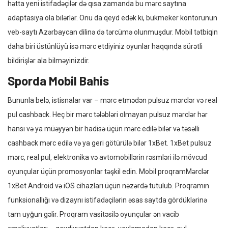
hətta yeni istifadəçilər də qısa zamanda bu mərc saytına
adaptasiya ola bilərlər. Onu da qeyd edək ki, bukmeker kontorunun
veb-saytı Azərbaycan dilinə də tərcümə olunmuşdur. Mobil tətbiqin
daha biri üstünlüyü isə mərc etdiyiniz oyunlar haqqında sürətli
bildirişlər ala bilməyinizdir.
Sporda Mobil Bahis
Bununla belə, istisnalar var – mərc etmədən pulsuz mərclər və real
pul cashback. Heç bir mərc tələbləri olmayan pulsuz mərclər hər
hansı və ya müəyyən bir hadisə üçün mərc edilə bilər və təsəlli
cashback mərc edilə və ya geri götürülə bilər 1xBet. 1xBet pulsuz
mərc, real pul, elektronika və avtomobillərin rəsmləri ilə mövcud
oyunçular üçün promosyonlar təşkil edin. Mobil proqramMərclər
1xBet Android və iOS cihazları üçün nəzərdə tutulub. Proqramın
funksionallığı və dizaynı istifadəçilərin əsas saytda gördüklərinə
tam uyğun gəlir. Proqram vasitəsilə oyunçular ən vacib