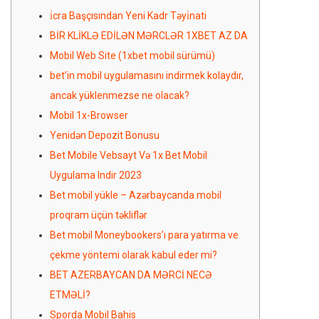
​i̇cra Başçısından Yeni Kadr Təyi̇nati
BİR KLİKLƏ EDİLƏN MƏRCLƏR 1XBET AZ DA
Mobil Web Site (1xbet mobil sürümü)
bet’in mobil uygulamasını indirmek kolaydır,
ancak yüklenmezse ne olacak?
Mobil 1x-Browser
Yenidən Depozit Bonusu
Bet Mobile Vebsayt Və 1x Bet Mobil
Uygulama Indir 2023
Bet mobil yükle – Azərbaycanda mobil
proqram üçün təkliflər
Bet mobil Moneybookers’ı para yatırma ve
çekme yöntemi olarak kabul eder mi?
BET AZERBAYCAN DA MƏRCİ NECƏ
ETMƏLİ?
Sporda Mobil Bahis