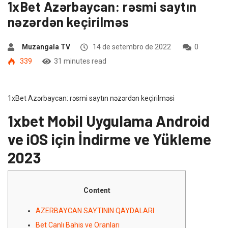
1xBet Azərbaycan: rəsmi saytın
nəzərdən keçirilməs
Muzangala TV
14 de setembro de 2022
0
339
31 minutes read
1xBet Azərbaycan: rəsmi saytın nəzərdən keçirilməsi
1xbet Mobil Uygulama Android
ve iOS için İndirme ve Yükleme
2023
Content
AZERBAYCAN SAYTININ QAYDALARI
Bet Canlı Bahis ve Oranları