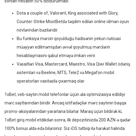
sonları hesabın 50% doldurulması.
Dota a couple of, Valorant, King associated with Glory,
Counter-Strike MostBetdə təqdim edilən online idman oyun
növlərindən bəziləridir.
Bu funksiya mərcin qoyulduğu hadisənin yekun nəticəsi
müəyyən edilməmişdən əvvəl qoyulmuş mərclərin
hesablaşmasını qəbul etməyə imkan verir.
Vəsaitləri Visa, Mastercard, Maestro, Visa Qiwi Wallet ödəniş
sistemləri və Beeline, MTS, Tele2 və Megafon mobil
operatorları vasitəsilə çıxarmaq olar.
1xBet, veb-saytın mobil telefonlar üçün əla optimizasiya edildiyi
mərc saytlarından biridir. Ancaq istifadəçilər mərc saytının başqa
promo-aksiyalarından yararlana bilərlər. Maraq üçün bildirək ki,
1xBet giriş mobil etdikdən sonra, ilk depozitinizdə 200 AZN-ə qədər
100% bonus əldə edə bilərsiniz. Siz iOS tətbiqi ilə hərəkət halında