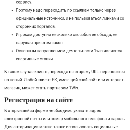
сервису.
Поэтому надо переходить по ссылкам только через
официальные источники, и не пользоваться линками со
сторонних порталов.
Игрокам доступно несколько способов ее обхода, не
нарушая при этом закон.
Основным направлением деятельности 1win являются
спортивные ставки.
В таком случае клиент, переходя по старому URL, переносится
на новый. Любой клиент БК, имеющий свой сайт или интернет-
магазин, может стать партнером 1Win.
Регистрация на сайте
В открывшейся форме необходимо указать адрес
электронной почты или номер мобильного телефона и пароль.
Для авторизации можно также использовать социальные