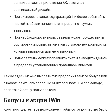
ван вин, а также приложения БК, выступает
оригинальный дизайн.
При экспресс-ставке, содержащей 5 и более событий, к
чистой прибыли начисляется процент от суммы
выигрыша.
При необходимости пользователь может осуществить
сортировку игровых автоматов согласно тем критериям,
которые являются для него важными.
Пользователь может пополнять счет и выводить деньги
в пределах установленных правилами лимитов.
Также здесь можно выбрать тип предпочитаемого бонуса или
отказаться от него вовсе. Не стоит забывать и о промокоде,
если такой есть у пользователя.
Бонусы и акции 1Win
Компания делает все возможное, чтобы сотрудничество было