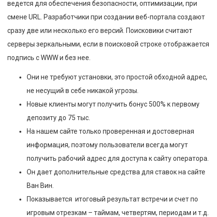
ведется для обеспечения безопасности, оптимизации, при
смене URL. Разработчики при создании веб-портала создают
сразу две или несколько его версий. Поисковики считают
серверы зеркальными, если в поисковой строке отображается
подпись с WWW и без нее.
Они не требуют установки, это простой обходной адрес,
не несущий в себе никакой угрозы.
Новые клиенты могут получить бонус 500% к первому
депозиту до 75 тыс.
На нашем сайте только проверенная и достоверная
информация, поэтому пользователи всегда могут
получить рабочий адрес для доступа к сайту оператора.
Он дает дополнительные средства для ставок на сайте
Ван Вин.
Показывается итоговый результат встречи и счет по
игровым отрезкам – таймам, четвертям, периодам и т.д.