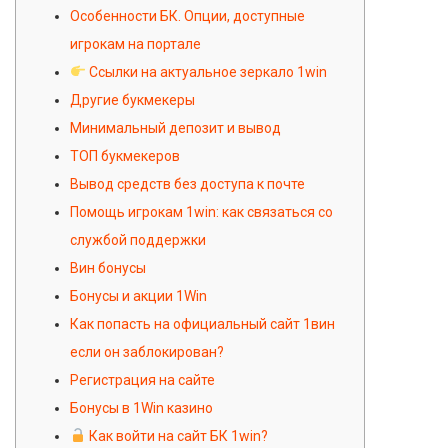
Особенности БК. Опции, доступные
игрокам на портале
Ссылки на актуальное зеркало 1win
Другие букмекеры
Минимальный депозит и вывод
ТОП букмекеров
Вывод средств без доступа к почте
Помощь игрокам 1win: как связаться со
службой поддержки
Вин бонусы
Бонусы и акции 1Win
Как попасть на официальный сайт 1вин
если он заблокирован?
Регистрация на сайте
Бонусы в 1Win казино
Как войти на сайт БК 1win?