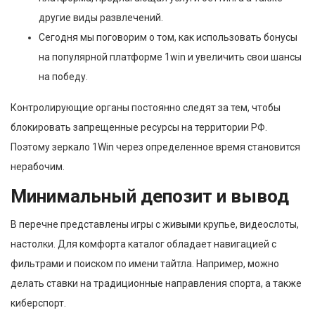
другие виды развлечений.
Сегодня мы поговорим о том, как использовать бонусы
на популярной платформе 1win и увеличить свои шансы
на победу.
Контролирующие органы постоянно следят за тем, чтобы
блокировать запрещенные ресурсы на территории РФ.
Поэтому зеркало 1Win через определенное время становится
нерабочим.
Минимальный депозит и вывод
В перечне представлены игры с живыми крупье, видеослоты,
настолки. Для комфорта каталог обладает навигацией с
фильтрами и поиском по имени тайтла. Например, можно
делать ставки на традиционные направления спорта, а также
киберспорт.