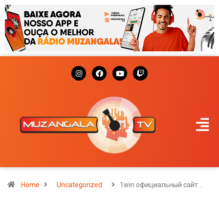
Home
Uncategorized
1win официальный сайт…